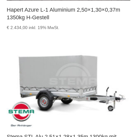
Hapert Azure L-1 Aluminium 2,50×1,30×0,37m
1350kg H-Gestell
€
2.434,00
inkl. 19% MwSt.
Stema STL Alu 2,51×1,28×1,35m 1300kg mit