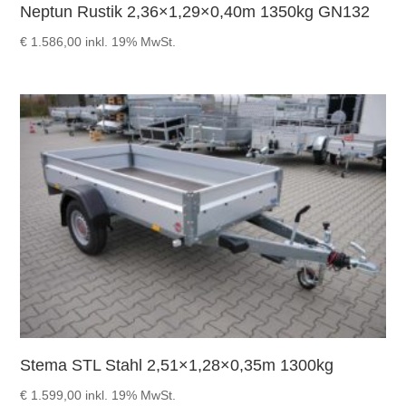
Neptun Rustik 2,36×1,29×0,40m 1350kg GN132
€
1.586,00
inkl. 19% MwSt.
Stema STL Stahl 2,51×1,28×0,35m 1300kg
€
1.599,00
inkl. 19% MwSt.