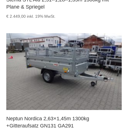
Plane & Spriegel
€
2.449,00
inkl. 19% MwSt.
Neptun Nordica 2,63×1,45m 1300kg
+Gitteraufsatz GN131 GA291