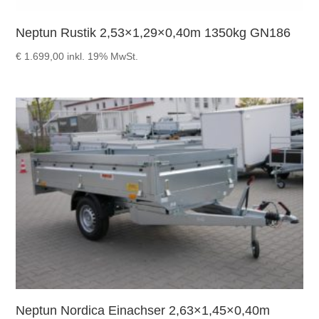
Neptun Rustik 2,53×1,29×0,40m 1350kg GN186
€
1.699,00
inkl. 19% MwSt.
Neptun Nordica Einachser 2,63×1,45×0,40m