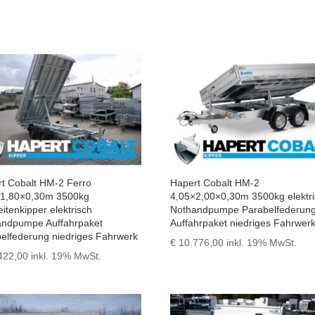
t Cobalt HM-2 Ferro
Hapert Cobalt HM-2
×1,80×0,30m 3500kg
4,05×2,00×0,30m 3500kg elektr
eitenkipper elektrisch
Nothandpumpe Parabelfederun
andpumpe Auffahrpaket
Auffahrpaket niedriges Fahrwer
elfederung niedriges Fahrwerk
€
10.776,00
inkl. 19% MwSt.
422,00
inkl. 19% MwSt.