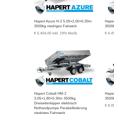
Hapert Azure H-2 5,05×2,00×0,30m
Haper
3500kg niedriges Fahwerk
3500
€
6.404,00
inkl. 19% MwSt.
€
6.4
Hapert Cobalt HM-2
Haper
3,05×1,80×0,30m 3500kg
3500
Dreiseitenkipper elektrisch
€
8.0
Nothandpumpe Parabelfederung
niedriges Fahrwerk