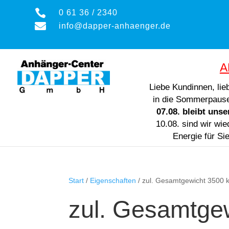

0 61 36 / 2340

info@dapper-anhaenger.de
A
Liebe Kundinnen, li
in die Sommerpaus
07.08. bleibt uns
10.08. sind wir wie
Energie für Si
Start
/
Eigenschaften
/ zul. Gesamtgewicht 3500 
zul. Gesamtge