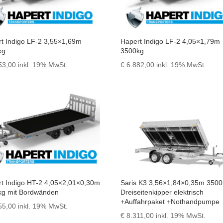
t Indigo LF-2 3,55×1,69m
Hapert Indigo LF-2 4,05×1,79m
kg
3500kg
53,00
inkl. 19% MwSt.
€
6.882,00
inkl. 19% MwSt.
t Indigo HT-2 4,05×2,01×0,30m
Saris K3 3,56×1,84×0,35m 350
kg mit Bordwänden
Dreiseitenkipper elektrisch
+Auffahrpaket +Nothandpumpe
55,00
inkl. 19% MwSt.
€
8.311,00
inkl. 19% MwSt.