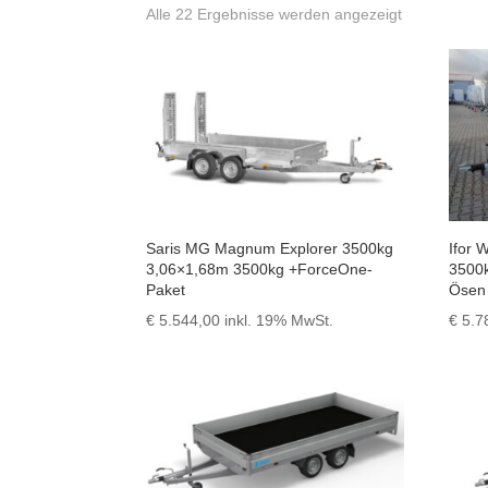
Nach
Alle 22 Ergebnisse werden angezeigt
Preis
sortiert:
aufsteigend
Saris MG Magnum Explorer 3500kg
Ifor 
3,06×1,68m 3500kg +ForceOne-
3500k
Paket
Ösen
€
5.544,00
inkl. 19% MwSt.
€
5.7