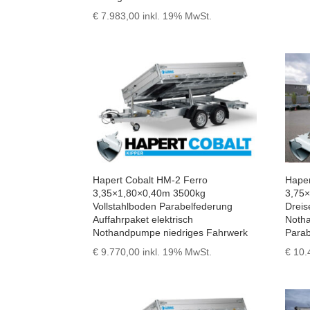
€
7.983,00
inkl. 19% MwSt.
Hapert Cobalt HM-2 Ferro
Haper
3,35×1,80×0,40m 3500kg
3,75
Vollstahlboden Parabelfederung
Dreis
Auffahrpaket elektrisch
Noth
Nothandpumpe niedriges Fahrwerk
Parab
€
9.770,00
inkl. 19% MwSt.
€
10.