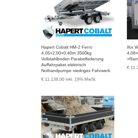
Hapert Cobalt HM-2 Ferro
Ifor 
4,05×2,00×0,40m 3500kg
4,08
Vollstahlboden Parabelfederung
+Ram
Auffahrpaket elektrisch
€
11.
Nothandpumpe niedriges Fahrwerk
€
11.138,00
inkl. 19% MwSt.