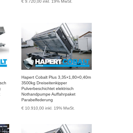
€
9.720,00
inkl. 19% MwSt.
Hapert Cobalt Plus 3,35×1,80×0,40m
isch
3500kg Dreiseitenkipper
g
Pulverbeschichtet elektrisch
k
Nothandpumpe Auffahrpaket
Parabelfederung
€
10.910,00
inkl. 19% MwSt.