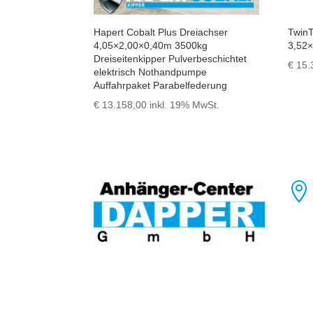
Hapert Cobalt Plus Dreiachser
TwinT
4,05×2,00×0,40m 3500kg
3,52
Dreiseitenkipper Pulverbeschichtet
€
15.
elektrisch Nothandpumpe
Auffahrpaket Parabelfederung
€
13.158,00
inkl. 19% MwSt.
