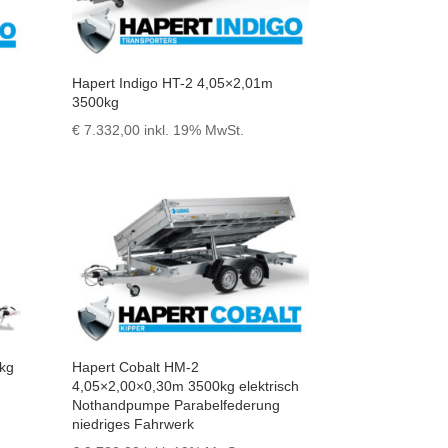
Hapert Indigo HT-2 4,05×2,01m
3500kg
€
7.332,00
inkl. 19% MwSt.
0kg
Hapert Cobalt HM-2
4,05×2,00×0,30m 3500kg elektrisch
Nothandpumpe Parabelfederung
niedriges Fahrwerk