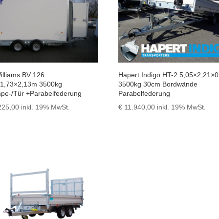
Williams BV 126
Hapert Indigo HT-2 5,05×2,21×
×1,73×2,13m 3500kg
3500kg 30cm Bordwände
pe-/Tür +Parabelfederung
Parabelfederung
225,00
inkl. 19% MwSt.
€
11.940,00
inkl. 19% MwSt.