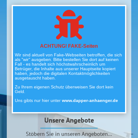

ACHTUNG! FAKE-Seiten
Wir sind aktuell von Fake-Webseiten betroffen, die sich
als "wir" ausgeben. Bitte bestellen Sie dort auf keinen
Fall - es handelt sich höchstwahrscheinlich um
Betrüger, die Inhalte aus unserer Hauptseite kopiert
haben, jedoch die digitalen Kontaktmöglichkeiten
ausgetauscht haben.
Zu Ihrem eigenen Schutz überweisen Sie dort kein
Geld.
Uns gibts nur hier unter
www.dapper-anhaenger.de
Unsere Angebote
Stöbern Sie in unseren Angeboten…