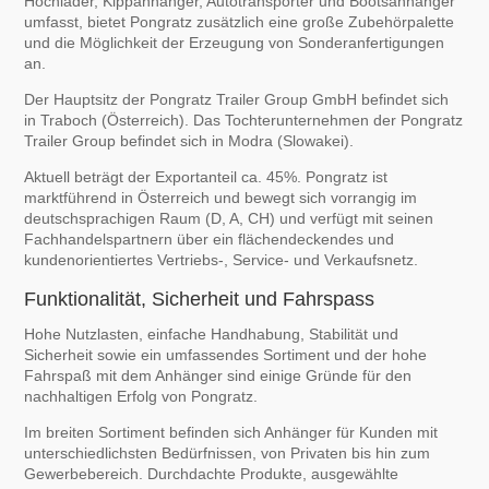
Hochlader, Kippanhänger, Autotransporter und Bootsanhänger
umfasst, bietet Pongratz zusätzlich eine große Zubehörpalette
und die Möglichkeit der Erzeugung von Sonderanfertigungen
an.
Der Hauptsitz der Pongratz Trailer Group GmbH befindet sich
in Traboch (Österreich). Das Tochterunternehmen der Pongratz
Trailer Group befindet sich in Modra (Slowakei).
Aktuell beträgt der Exportanteil ca. 45%. Pongratz ist
marktführend in Österreich und bewegt sich vorrangig im
deutschsprachigen Raum (D, A, CH) und verfügt mit seinen
Fachhandelspartnern über ein flächendeckendes und
kundenorientiertes Vertriebs-, Service- und Verkaufsnetz.
Funktionalität, Sicherheit und Fahrspass
Hohe Nutzlasten, einfache Handhabung, Stabilität und
Sicherheit sowie ein umfassendes Sortiment und der hohe
Fahrspaß mit dem Anhänger sind einige Gründe für den
nachhaltigen Erfolg von Pongratz.
Im breiten Sortiment befinden sich Anhänger für Kunden mit
unterschiedlichsten Bedürfnissen, von Privaten bis hin zum
Gewerbebereich. Durchdachte Produkte, ausgewählte