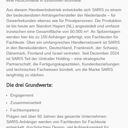
eine Hufschmiede in Eindhoven eröffnete.
Aus diesem Handwerksbetrieb entwickelte sich SARIS zu einem
der bedeutendsten Anhängerhersteller der Niederlande – für
Gewerbekunden ebenso wie für Privatpersonen. Die Produktion
ist bis heute am Standort Hapert (NL) angesiedelt und umfasst
inzwischen eine Gesamtfläche von 50.000 m². An Spitzentagen
werden hier bis zu 150 Anhänger gefertigt, von Fachleuten für
Fachleute. Über ein umfangreiches Händlernetzwerk ist SARIS
in den Beneluxländern, Deutschland, Frankreich, der Schweiz,
Dänemark, Finnland und Israel vertreten. Seit Dezember 2024
ist SARIS Teil der Unitrailer Holding – eine strategische
Partnerschaft, die Fertigungskapazitäten, Kundenbeziehungen
und technisches Fachwissen bündelt, um die Marke SARIS
langfristig zu stärken.
Die drei Grundwerte:
Engagement
Zusammenarbeit
Fachkompetenz
Prägen seit über 60 Jahren das gesamte Unternehmen.
SARIS-Anhänger werden von Fachleuten für Fachleute
entwickelt: durchdachtes Design, viel Aufmerksamkeit für