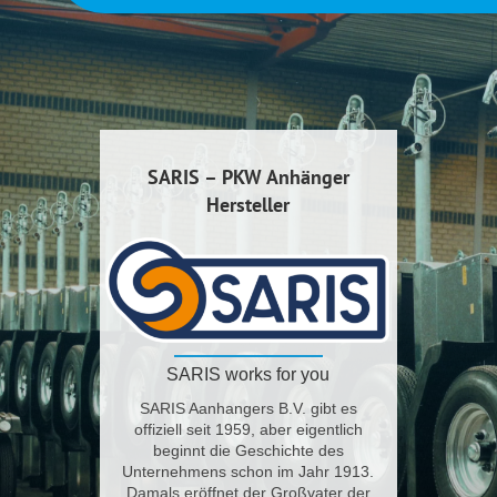
SARIS – PKW Anhänger
Hersteller
SARIS works for you
SARIS Aanhangers B.V. gibt es
offiziell seit 1959, aber eigentlich
beginnt die Geschichte des
Unternehmens schon im Jahr 1913.
Damals eröffnet der Großvater der