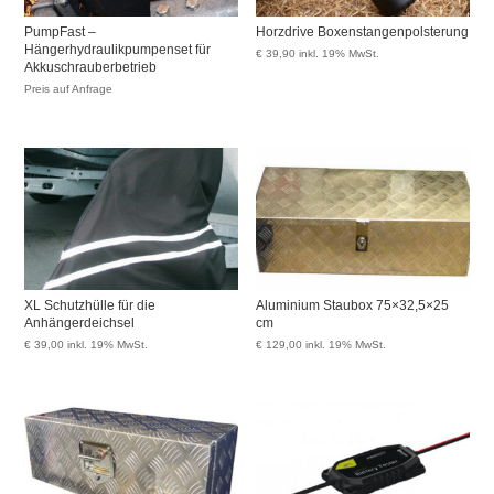
PumpFast –
Horzdrive Boxenstangenpolsterung
Hängerhydraulikpumpenset für
€
39,90
inkl. 19% MwSt.
Akkuschrauberbetrieb
Preis auf Anfrage
XL Schutzhülle für die
Aluminium Staubox 75×32,5×25
Anhängerdeichsel
cm
€
39,00
inkl. 19% MwSt.
€
129,00
inkl. 19% MwSt.