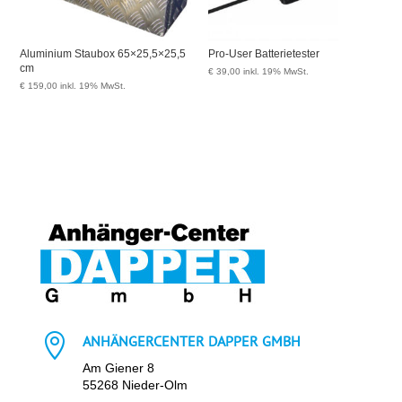
Aluminium Staubox 65×25,5×25,5
Pro-User Batterietester
cm
€
39,00
inkl. 19% MwSt.
€
159,00
inkl. 19% MwSt.

ANHÄNGERCENTER DAPPER GMBH
Am Giener 8
55268 Nieder-Olm