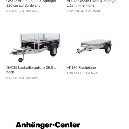
GA312 AP220 Plane & Spriegel
AP043 GA345 Plane & Spriegel
120 cm auf Bordwand
1,17m Innenhöhe
€
690,00
inkl. 19% MwSt.
€
528,00
inkl. 19% MwSt.
GA035 Laubgitteraufsatz 39,5 cm
AP186 Flachplane
hoch
€
76,00
inkl. 19% MwSt.
€
427,00
inkl. 19% MwSt.