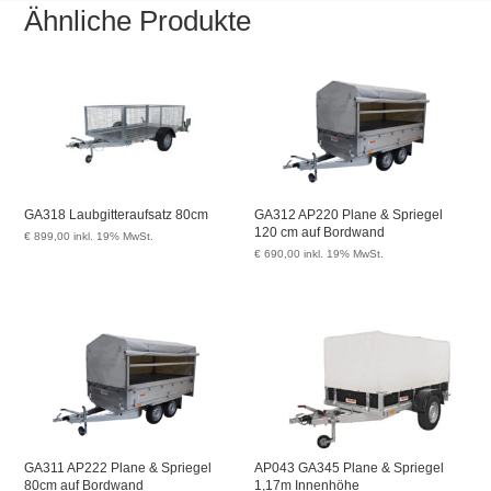
Ähnliche Produkte
GA318 Laubgitteraufsatz 80cm
GA312 AP220 Plane & Spriegel
120 cm auf Bordwand
€
899,00
inkl. 19% MwSt.
€
690,00
inkl. 19% MwSt.
GA311 AP222 Plane & Spriegel
AP043 GA345 Plane & Spriegel
80cm auf Bordwand
1,17m Innenhöhe