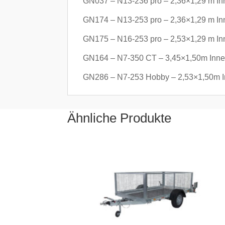
GN037 – N13-236 pro – 2,36×1,29 m In
GN174 – N13-253 pro – 2,36×1,29 m In
GN175 – N16-253 pro – 2,53×1,29 m In
GN164 – N7-350 CT – 3,45×1,50m Inne
GN286 – N7-253 Hobby – 2,53×1,50m I
Ähnliche Produkte