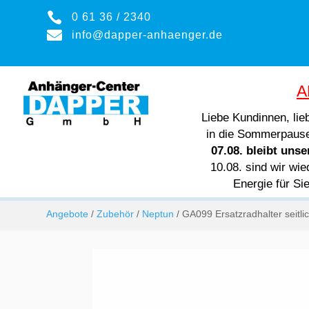

0 61 36 / 2340

info@dapper-anhaenger.de
A
Liebe Kundinnen, li
in die Sommerpaus
07.08. bleibt uns
10.08. sind wir wie
Energie für Si
Angebote
/
Zubehör
/
Neptun
/ GA099 Ersatzradhalter seitli