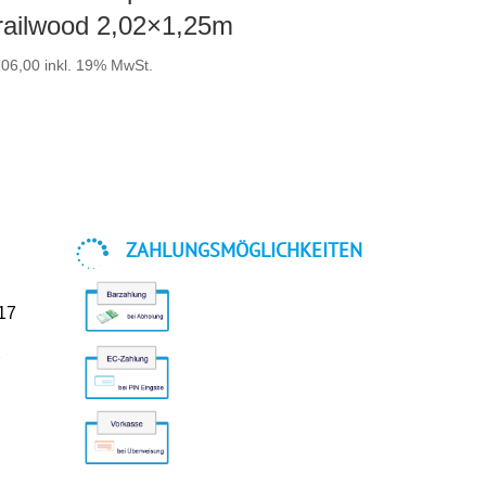
railwood 2,02×1,25m
06,00
inkl. 19% MwSt.

ZAHLUNGSMÖGLICHKEITEN
-17
r