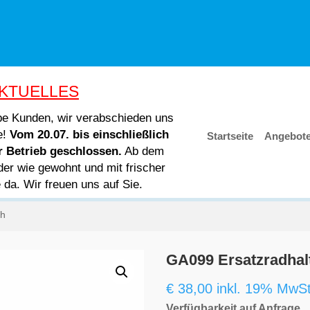
KTUELLES
ebe Kunden, wir verabschieden uns
e!
Vom 20.07. bis einschließlich
Startseite
Angebot
er Betrieb geschlossen.
Ab dem
der wie gewohnt und mit frischer
e da. Wir freuen uns auf Sie.
ch
GA099 Ersatzradhalt
€
38,00
inkl. 19% MwSt
Verfügbarkeit auf Anfrage.