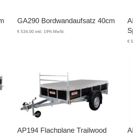
cm
GA290 Bordwandaufsatz 40cm
A
S
€
534,00
inkl. 19% MwSt.
€
5
AP194 Flachplane Trailwood
A