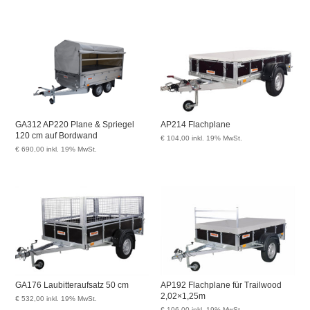
GA312 AP220 Plane & Spriegel
AP214 Flachplane
120 cm auf Bordwand
€
104,00
inkl. 19% MwSt.
€
690,00
inkl. 19% MwSt.
GA176 Laubitteraufsatz 50 cm
AP192 Flachplane für Trailwood
2,02×1,25m
€
532,00
inkl. 19% MwSt.
€
106,00
inkl. 19% MwSt.