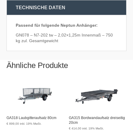
TECHNISCHE DATEN
Passend für folgende Neptun Anhänger:
GN078 – N7-202 tw – 2,02×1,25m Innenmaß – 750
kg zul. Gesamtgewicht
Ähnliche Produkte
GA318 Laubgitteraufsatz 80cm
GA315 Bordwandaufsatz dreiseitig
20cm
€
899,00
inkl. 19% MwSt.
€
414,00
inkl. 19% MwSt.