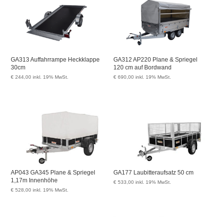
GA313 Auffahrrampe Heckklappe
GA312 AP220 Plane & Spriegel
30cm
120 cm auf Bordwand
€
244,00
inkl. 19% MwSt.
€
690,00
inkl. 19% MwSt.
AP043 GA345 Plane & Spriegel
GA177 Laubitteraufsatz 50 cm
1,17m Innenhöhe
€
533,00
inkl. 19% MwSt.
€
528,00
inkl. 19% MwSt.