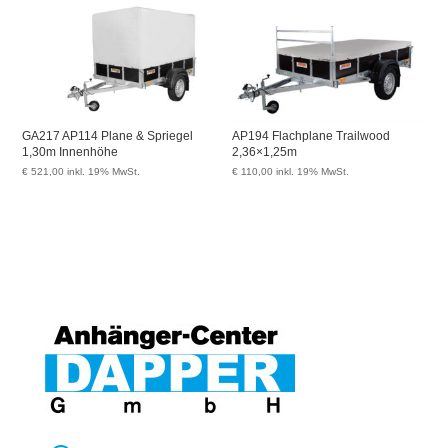
GA217 AP114 Plane & Spriegel
AP194 Flachplane Trailwood
1,30m Innenhöhe
2,36×1,25m
€
521,00
inkl. 19% MwSt.
€
110,00
inkl. 19% MwSt.