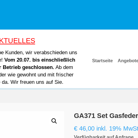
KTUELLES
ebe Kunden, wir verabschieden uns
e!
Vom 20.07. bis einschließlich
Startseite
Angebot
er Betrieb geschlossen.
Ab dem
der wie gewohnt und mit frischer
e da. Wir freuen uns auf Sie.
GA371 Set Gasfede
€
46,00
inkl. 19% MwSt
Verfügbarkeit auf Anfrage.