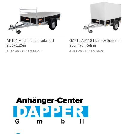
AP194 Flachplane Trailwood
GA215 AP113 Plane & Spriegel
2,36×1,25m
95cm auf Reling
€
110,00
inkl. 19% MwSt.
€
497,00
inkl. 19% MwSt.