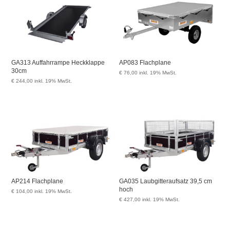
GA313 Auffahrrampe Heckklappe
AP083 Flachplane
30cm
€
76,00
inkl. 19% MwSt.
€
244,00
inkl. 19% MwSt.
AP214 Flachplane
GA035 Laubgitteraufsatz 39,5 cm
hoch
€
104,00
inkl. 19% MwSt.
€
427,00
inkl. 19% MwSt.