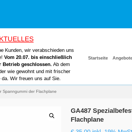
KTUELLES
ebe Kunden, wir verabschieden uns
e!
Vom 20.07. bis einschließlich
Startseite
Angebot
er Betrieb geschlossen.
Ab dem
der wie gewohnt und mit frischer
e da. Wir freuen uns auf Sie.
ür Spanngummi der Flachplane
GA487 Spezialbefes
Flachplane
€
35,00
inkl. 19% MwSt