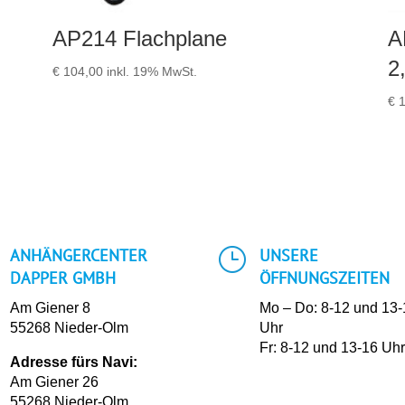
AP214 Flachplane
A
2
€
104,00
inkl. 19% MwSt.
€
1
}
ANHÄNGERCENTER
UNSERE
DAPPER GMBH
ÖFFNUNGSZEITEN
Am Giener 8
Mo – Do: 8-12 und 13
55268 Nieder-Olm
Uhr
Fr: 8-12 und 13-16 Uh
Adresse fürs Navi:
Am Giener 26
55268 Nieder-Olm