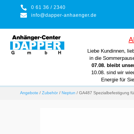

0 61 36 / 2340

info@dapper-anhaenger.de
A
Liebe Kundinnen, li
in die Sommerpaus
07.08. bleibt uns
10.08. sind wir wie
Energie für Si
Angebote
/
Zubehör
/
Neptun
/ GA487 Spezialbefestigung f