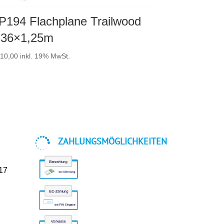
P194 Flachplane Trailwood
,36×1,25m
10,00
inkl. 19% MwSt.

ZAHLUNGSMÖGLICHKEITEN
-17
r