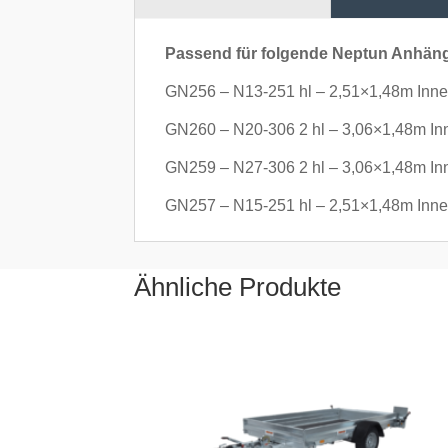
Passend für folgende Neptun Anhäng
GN256 – N13-251 hl – 2,51×1,48m Inne
GN260 – N20-306 2 hl – 3,06×1,48m I
GN259 – N27-306 2 hl – 3,06×1,48m In
GN257 – N15-251 hl – 2,51×1,48m Inne
Ähnliche Produkte