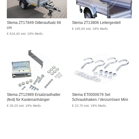
Stema ZT17849 Gitteraufsatz 66
Stema ZT13806 Leitergestell
cm
€
185,00
inkl. 19% MwSt.
€
616,40
inkl. 19% MwSt.
Stema ZT12989 Ersatzradhalter
Stema ET0000679 Set
(fest) für Kastenanhänger
Schraubhaken / Verzurrösen Mini
€
39,20
inkl. 19% MwSt.
€
22,70
inkl. 19% MwSt.