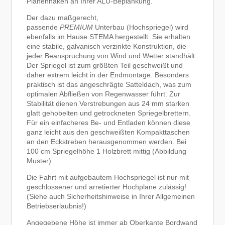
Planenhaken an Ihrer ALU-Beplankung.
Der dazu maßgerecht,
passende
PREMIUM
Unterbau (Hochspriegel) wird
ebenfalls im Hause STEMA hergestellt. Sie erhalten
eine stabile, galvanisch verzinkte Konstruktion, die
jeder Beanspruchung von Wind und Wetter standhält.
Der Spriegel ist zum größten Teil geschweißt und
daher extrem leicht in der Endmontage. Besonders
praktisch ist das angeschrägte Satteldach, was zum
optimalen Abfließen von Regenwasser führt. Zur
Stabilität dienen Verstrebungen aus 24 mm starken
glatt gehobelten und getrockneten Spriegelbrettern.
Für ein einfacheres Be- und Entladen können diese
ganz leicht aus den geschweißten Kompakttaschen
an den Eckstreben herausgenommen werden. Bei
100 cm Spriegelhöhe 1 Holzbrett mittig (Abbildung
Muster).
Die Fahrt mit aufgebautem Hochspriegel ist nur mit
geschlossener und arretierter Hochplane zulässig!
(Siehe auch Sicherheitshinweise in Ihrer Allgemeinen
Betriebserlaubnis!)
Angegebene Höhe ist immer ab Oberkante Bordwand