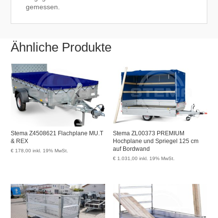
gemessen.
Ähnliche Produkte
Stema Z4508621 Flachplane MU.T
Stema ZL00373 PREMIUM
& REX
Hochplane und Spriegel 125 cm
auf Bordwand
€
178,00
inkl. 19% MwSt.
€
1.031,00
inkl. 19% MwSt.