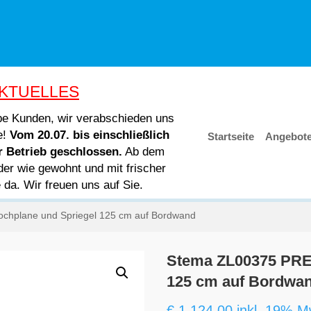
KTUELLES
ebe Kunden, wir verabschieden uns
e!
Vom 20.07. bis einschließlich
Startseite
Angebot
er Betrieb geschlossen.
Ab dem
der wie gewohnt und mit frischer
e da. Wir freuen uns auf Sie.
hplane und Spriegel 125 cm auf Bordwand
Stema ZL00375 PRE
125 cm auf Bordwa
€
1.124,00
inkl. 19% M