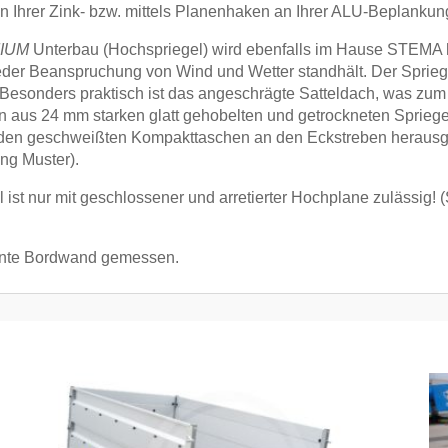
 Ihrer Zink- bzw. mittels Planenhaken an Ihrer ALU-Beplankun
IUM
Unterbau (Hochspriegel) wird ebenfalls im Hause STEMA her
 jeder Beanspruchung von Wind und Wetter standhält. Der Sprieg
. Besonders praktisch ist das angeschrägte Satteldach, was z
gen aus 24 mm starken glatt gehobelten und getrockneten Spriege
s den geschweißten Kompakttaschen an den Eckstreben herau
ung Muster).
ist nur mit geschlossener und arretierter Hochplane zulässig! 
ante Bordwand gemessen.