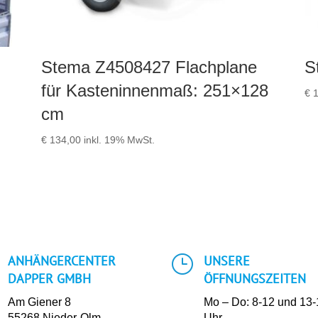
Stema Z4508427 Flachplane
S
für Kasteninnenmaß: 251×128
€
1
cm
€
134,00
inkl. 19% MwSt.
}
ANHÄNGERCENTER
UNSERE
DAPPER GMBH
ÖFFNUNGSZEITEN
Am Giener 8
Mo – Do: 8-12 und 13
55268 Nieder-Olm
Uhr