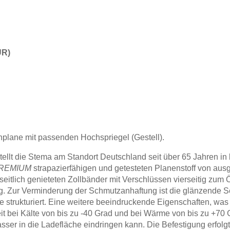
UR)
plane mit passenden Hochspriegel (Gestell).
ellt die Stema am Standort Deutschland seit über 65 Jahren in 
REMIUM
strapazierfähigen und getesteten Planenstoff von ausg
eitlich genieteten Zollbänder mit Verschlüssen vierseitig zum Ö
 Zur Verminderung der Schmutzanhaftung ist die glänzende Sei
 strukturiert. Eine weitere beeindruckende Eigenschaften, was 
eit bei Kälte von bis zu -40 Grad und bei Wärme von bis zu +70
ser in die Ladefläche eindringen kann. Die Befestigung erfolg