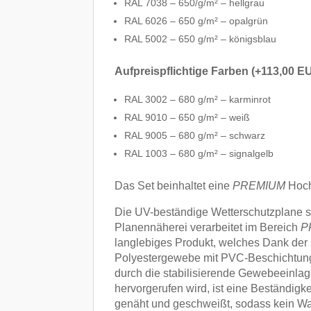
RAL 7038 – 650/g/m² – hellgrau
RAL 6026 – 650 g/m² – opalgrün
RAL 5002 – 650 g/m² – königsblau
Aufpreispflichtige Farben (+113,00 E
RAL 3002 – 680 g/m² – karminrot
RAL 9010 – 650 g/m² – weiß
RAL 9005 – 680 g/m² – schwarz
RAL 1003 – 680 g/m² – signalgelb
Das Set beinhaltet eine
PREMIUM
Hoch
Die UV-beständige Wetterschutzplane st
Planennäherei verarbeitet im Bereich
P
langlebiges Produkt, welches Dank der s
Polyestergewebe mit PVC-Beschichtung.
durch die stabilisierende Gewebeeinlage
hervorgerufen wird, ist eine Beständigk
genäht und geschweißt, sodass kein Was