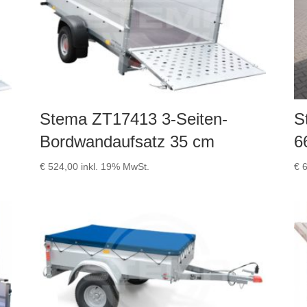
z
Stema ZT17413 3-Seiten-
S
Bordwandaufsatz 35 cm
6
€
524,00
inkl. 19% MwSt.
€
6