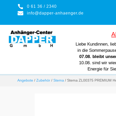

0 61 36 / 2340

info@dapper-anhaenger.de
A
Liebe Kundinnen, li
in die Sommerpaus
07.08. bleibt uns
10.08. sind wir wie
Energie für Si
Angebote
/
Zubehör
/
Stema
/ Stema ZL00375 PREMIUM Hoc