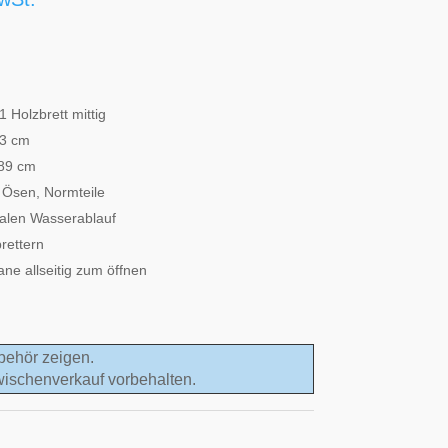
 Holzbrett mittig
83 cm
189 cm
, Ösen, Normteile
alen Wasserablauf
rettern
ne allseitig zum öffnen
behör zeigen.
wischenverkauf vorbehalten.