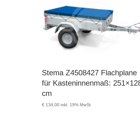
Stema Z4508427 Flachplane
für Kasteninnenmaß: 251×12
cm
€
134,00
inkl. 19% MwSt.