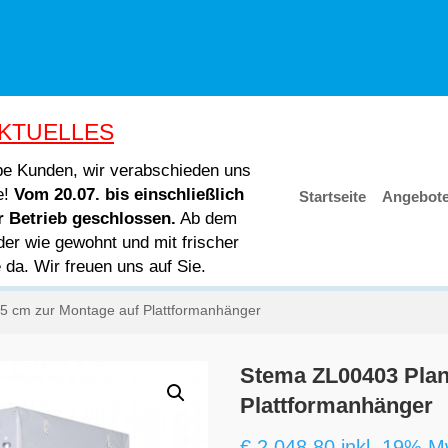
KTUELLES
ebe Kunden, wir verabschieden uns
e!
Vom 20.07. bis einschließlich
Startseite
Angebot
er Betrieb geschlossen.
Ab dem
der wie gewohnt und mit frischer
e da. Wir freuen uns auf Sie.
5 cm zur Montage auf Plattformanhänger
Stema ZL00403 Plan
Plattformanhänger
€
2.048,80
inkl. 19% M