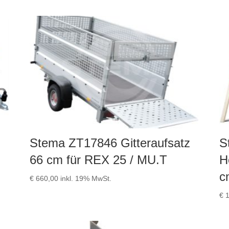
Stema ZT17846 Gitteraufsatz
S
66 cm für REX 25 / MU.T
H
c
€
660,00
inkl. 19% MwSt.
€
1