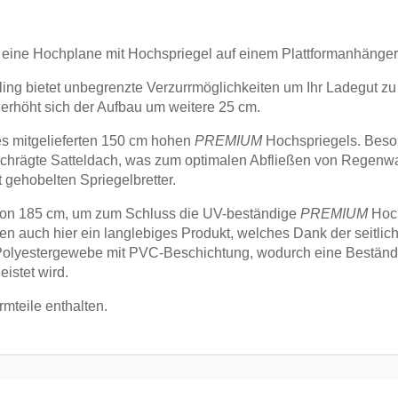
eine Hochplane mit Hochspriegel auf einem Plattformanhänger
ing bietet unbegrenzte Verzurrmöglichkeiten um Ihr Ladegut zu 
t erhöht sich der Aufbau um weitere 25 cm.
es mitgelieferten 150 cm hohen
PREMIUM
Hochspriegels. Beson
chrägte Satteldach, was zum optimalen Abfließen von Regenwas
 gehobelten Spriegelbretter.
von 185 cm, um zum Schluss die UV-beständige
PREMIUM
Hoc
en auch hier ein langlebiges Produkt, welches Dank der seitlich
s Polyestergewebe mit PVC-Beschichtung, wodurch eine Beständi
istet wird.
rmteile enthalten.