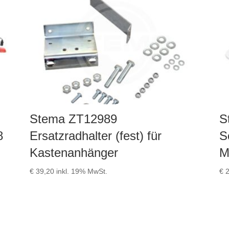
Stema ZT12989
S
8
Ersatzradhalter (fest) für
S
Kastenanhänger
M
€
39,20
inkl. 19% MwSt.
€
2