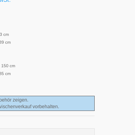
83 cm
189 cm
l 150 cm
185 cm
behör zeigen.
wischenverkauf vorbehalten.