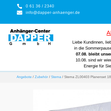

0 61 36 / 2340

info@dapper-anhaenger.de
A
Liebe Kundinnen, li
in die Sommerpaus
07.08. bleibt uns
10.08. sind wir wie
Energie für Si
Angebote
/
Zubehör
/
Stema
/ Stema ZL00403 Planenset 18