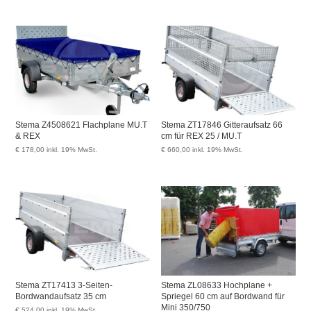
Stema Z4508621 Flachplane MU.T
Stema ZT17846 Gitteraufsatz 66
& REX
cm für REX 25 / MU.T
€
178,00
inkl. 19% MwSt.
€
660,00
inkl. 19% MwSt.
Stema ZT17413 3-Seiten-
Stema ZL08633 Hochplane +
Bordwandaufsatz 35 cm
Spriegel 60 cm auf Bordwand für
Mini 350/750
€
524,00
inkl. 19% MwSt.