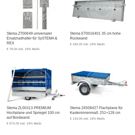
Stema ZT00649 universaler
Stema ET0016401 35 cm hohe
Ersatzradhalter für SySTEMA &
Rückwand
REX
€
184,00
inkl. 19% MwSt.
€
78,00
inkl. 19% MwSt.
Stema ZL00313 PREMIUM
Stema Z4508427 Flachplane für
Hochplane und Spriegel 100 cm
Kasteninnenmaß: 251×128 cm
auf Bordwand
€
134,00
inkl. 19% MwSt.
€
973,00
inkl. 19% MwSt.