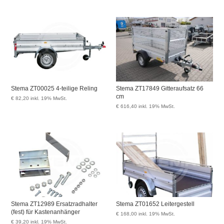
Stema ZT00025 4-teilige Reling
Stema ZT17849 Gitteraufsatz 66
cm
€
82,20
inkl. 19% MwSt.
€
616,40
inkl. 19% MwSt.
Stema ZT12989 Ersatzradhalter
Stema ZT01652 Leitergestell
(fest) für Kastenanhänger
€
168,00
inkl. 19% MwSt.
€
39,20
inkl. 19% MwSt.