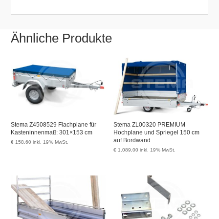
Ähnliche Produkte
Stema Z4508529 Flachplane für
Stema ZL00320 PREMIUM
Kasteninnenmaß: 301×153 cm
Hochplane und Spriegel 150 cm
auf Bordwand
€
158,60
inkl. 19% MwSt.
€
1.089,00
inkl. 19% MwSt.