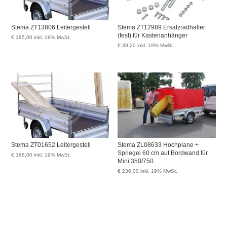
Stema ZT13806 Leitergestell
Stema ZT12989 Ersatzradhalter
(fest) für Kastenanhänger
€
185,00
inkl. 19% MwSt.
€
39,20
inkl. 19% MwSt.
Stema ZT01652 Leitergestell
Stema ZL08633 Hochplane +
Spriegel 60 cm auf Bordwand für
€
168,00
inkl. 19% MwSt.
Mini 350/750
€
236,00
inkl. 19% MwSt.