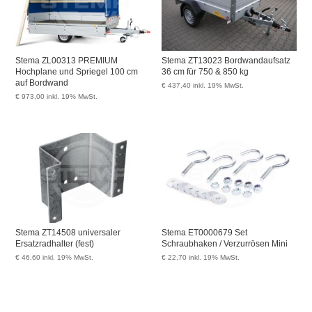
Stema ZL00313 PREMIUM
Stema ZT13023 Bordwandaufsatz
Hochplane und Spriegel 100 cm
36 cm für 750 & 850 kg
auf Bordwand
€
437,40
inkl. 19% MwSt.
€
973,00
inkl. 19% MwSt.
Stema ZT14508 universaler
Stema ET0000679 Set
Ersatzradhalter (fest)
Schraubhaken / Verzurrösen Mini
€
46,60
inkl. 19% MwSt.
€
22,70
inkl. 19% MwSt.