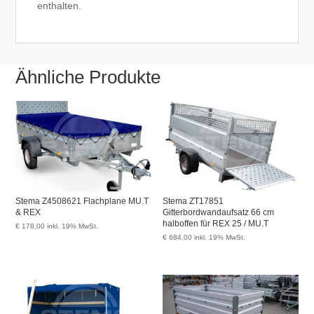
enthalten.
Ähnliche Produkte
Stema Z4508621 Flachplane MU.T
Stema ZT17851
& REX
Gitterbordwandaufsatz 66 cm
halboffen für REX 25 / MU.T
€
178,00
inkl. 19% MwSt.
€
684,00
inkl. 19% MwSt.