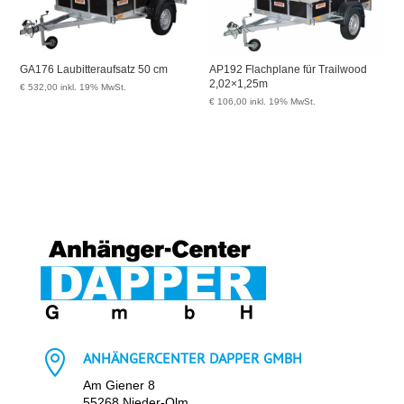
GA176 Laubitteraufsatz 50 cm
AP192 Flachplane für Trailwood
2,02×1,25m
€
532,00
inkl. 19% MwSt.
€
106,00
inkl. 19% MwSt.

ANHÄNGERCENTER DAPPER GMBH
Am Giener 8
55268 Nieder-Olm