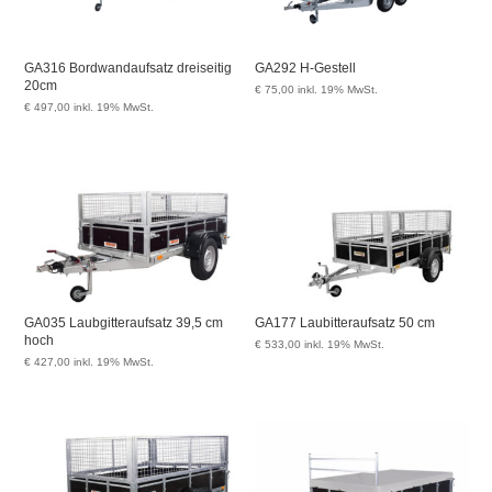
GA316 Bordwandaufsatz dreiseitig
GA292 H-Gestell
20cm
€
75,00
inkl. 19% MwSt.
€
497,00
inkl. 19% MwSt.
GA035 Laubgitteraufsatz 39,5 cm
GA177 Laubitteraufsatz 50 cm
hoch
€
533,00
inkl. 19% MwSt.
€
427,00
inkl. 19% MwSt.