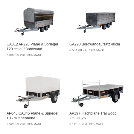
GA312 AP220 Plane & Spriegel
GA290 Bordwandaufsatz 40cm
120 cm auf Bordwand
€
534,00
inkl. 19% MwSt.
€
690,00
inkl. 19% MwSt.
AP043 GA345 Plane & Spriegel
AP197 Flachplane Trailwood
1,17m Innenhöhe
2,53×1,25
€
528,00
inkl. 19% MwSt.
€
111,00
inkl. 19% MwSt.