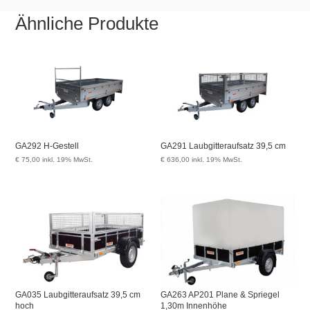
Ähnliche Produkte
GA292 H-Gestell
GA291 Laubgitteraufsatz 39,5 cm
€
75,00
inkl. 19% MwSt.
€
636,00
inkl. 19% MwSt.
GA035 Laubgitteraufsatz 39,5 cm
GA263 AP201 Plane & Spriegel
hoch
1,30m Innenhöhe