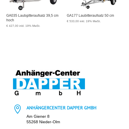
GA035 Laubgitteraufsatz 39,5 cm
GA177 Laubitteraufsatz 50 cm
hoch
€
533,00
inkl. 19% MwSt.
€
427,00
inkl. 19% MwSt.

ANHÄNGERCENTER DAPPER GMBH
Am Giener 8
55268 Nieder-Olm