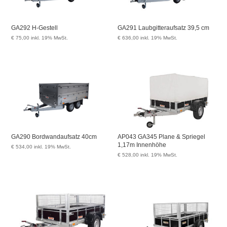
GA292 H-Gestell
GA291 Laubgitteraufsatz 39,5 cm
€
75,00
inkl. 19% MwSt.
€
636,00
inkl. 19% MwSt.
GA290 Bordwandaufsatz 40cm
AP043 GA345 Plane & Spriegel
1,17m Innenhöhe
€
534,00
inkl. 19% MwSt.
€
528,00
inkl. 19% MwSt.