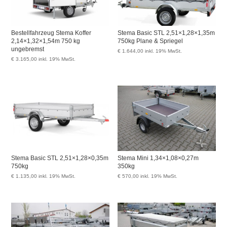
Bestellfahrzeug Stema Koffer
Stema Basic STL 2,51×1,28×1,35m
2,14×1,32×1,54m 750 kg
750kg Plane & Spriegel
ungebremst
€
1.644,00
inkl. 19% MwSt.
€
3.165,00
inkl. 19% MwSt.
Stema Basic STL 2,51×1,28×0,35m
Stema Mini 1,34×1,08×0,27m
750kg
350kg
€
1.135,00
inkl. 19% MwSt.
€
570,00
inkl. 19% MwSt.