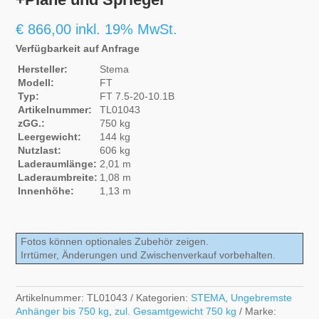
€
866,00
inkl. 19% MwSt.
Verfügbarkeit auf Anfrage
Hersteller:
Stema
Modell:
FT
Typ:
FT 7.5-20-10.1B
Artikelnummer:
TL01043
zGG.:
750 kg
Leergewicht:
144 kg
Nutzlast:
606 kg
Laderaumlänge:
2,01 m
Laderaumbreite:
1,08 m
Innenhöhe:
1,13 m
Fotos können optionales Zubehör zeigen.
Irrtümer, Änderungen und Zwischenverkauf vorbehalten.
Artikelnummer:
TL01043
Kategorien:
STEMA
,
Ungebremste
Anhänger bis 750 kg
,
zul. Gesamtgewicht 750 kg
Marke: