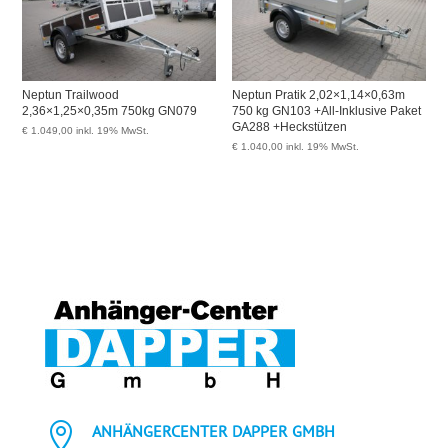
Neptun Trailwood
Neptun Pratik 2,02×1,14×0,63m
2,36×1,25×0,35m 750kg GN079
750 kg GN103 +All-Inklusive Paket
GA288 +Heckstützen
€
1.049,00
inkl. 19% MwSt.
€
1.040,00
inkl. 19% MwSt.

ANHÄNGERCENTER DAPPER GMBH