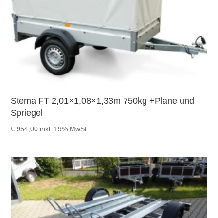
Stema FT 2,01×1,08×1,33m 750kg +Plane und
Spriegel
€
954,00
inkl. 19% MwSt.