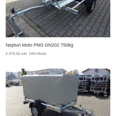
Neptun Moto PM3 GN202 750kg
€
979,00
inkl. 19% MwSt.