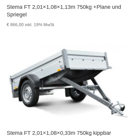
Stema FT 2,01×1,08×1,13m 750kg +Plane und
Spriegel
€
866,00
inkl. 19% MwSt.
Stema FT 2,01×1,08×0,33m 750kg kippbar