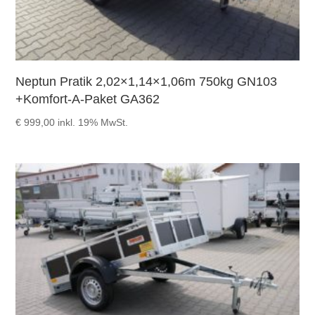
Neptun Pratik 2,02×1,14×1,06m 750kg GN103
+Komfort-A-Paket GA362
€
999,00
inkl. 19% MwSt.