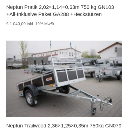
Neptun Pratik 2,02×1,14×0,63m 750 kg GN103
+All-Inklusive Paket GA288 +Heckstützen
€
1.040,00
inkl. 19% MwSt.
Neptun Trailwood 2,36×1,25×0,35m 750kg GN079