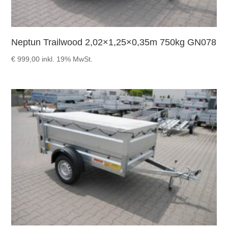
Neptun Trailwood 2,02×1,25×0,35m 750kg GN078
€
999,00
inkl. 19% MwSt.