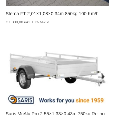
Stema FT 2,01×1,08×0,34m 850kg 100 Km/h
€
1.390,00
inkl. 19% MwSt.
Saris McAlu Pro 2,55×1,33×0,43m 750kg Reling