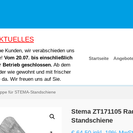
KTUELLES
ebe Kunden, wir verabschieden uns
e!
Vom 20.07. bis einschließlich
Startseite
Angebot
er Betrieb geschlossen.
Ab dem
der wie gewohnt und mit frischer
e da. Wir freuen uns auf Sie.
ippe für STEMA-Standschiene
Stema ZT171105 Rad
Standschiene
€
64,50
inkl. 19% MwSt