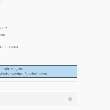
s 18″
 mm
8 cm (L×B×H)
behör zeigen.
wischenverkauf vorbehalten.