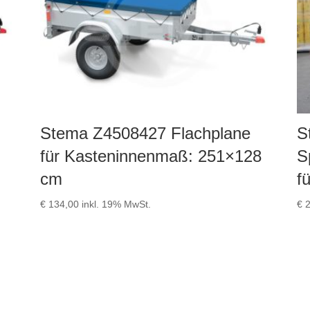
Stema Z4508427 Flachplane
S
für Kasteninnenmaß: 251×128
S
cm
f
€
134,00
inkl. 19% MwSt.
€
2