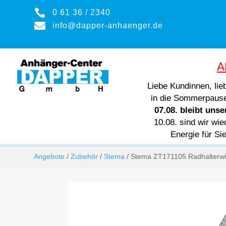

0 61 36 / 2340

info@dapper-anhaenger.de
A
Liebe Kundinnen, li
in die Sommerpaus
07.08. bleibt uns
10.08. sind wir wie
Energie für Si
Angebote
/
Zubehör
/
Stema
/ Stema ZT171105 Radhalterw