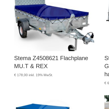
Stema Z4508621 Flachplane
S
MU.T & REX
G
h
€
178,00
inkl. 19% MwSt.
€
6