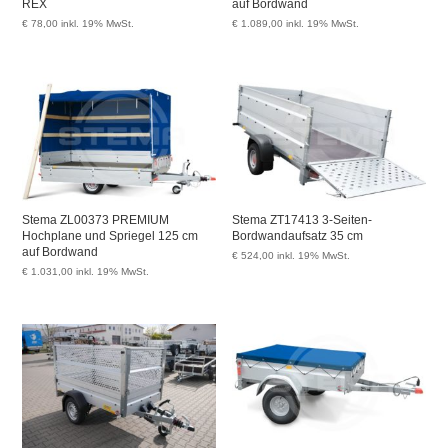
REX
auf Bordwand
€
78,00
inkl. 19% MwSt.
€
1.089,00
inkl. 19% MwSt.
Stema ZL00373 PREMIUM
Stema ZT17413 3-Seiten-
Hochplane und Spriegel 125 cm
Bordwandaufsatz 35 cm
auf Bordwand
€
524,00
inkl. 19% MwSt.
€
1.031,00
inkl. 19% MwSt.