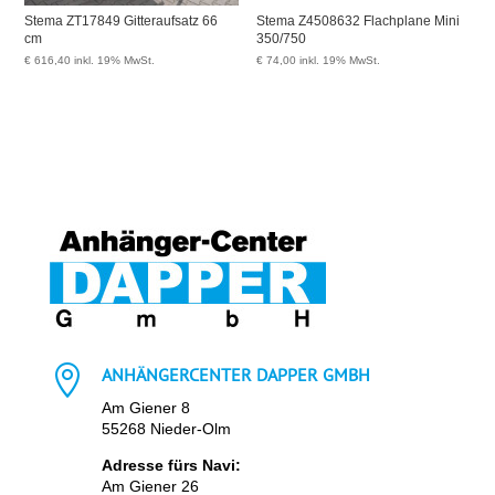
Stema ZT17849 Gitteraufsatz 66
Stema Z4508632 Flachplane Mini
cm
350/750
€
616,40
inkl. 19% MwSt.
€
74,00
inkl. 19% MwSt.

ANHÄNGERCENTER DAPPER GMBH
Am Giener 8
55268 Nieder-Olm
Adresse fürs Navi:
Am Giener 26