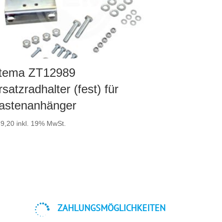
tema ZT12989
rsatzradhalter (fest) für
astenanhänger
9,20
inkl. 19% MwSt.

ZAHLUNGSMÖGLICHKEITEN