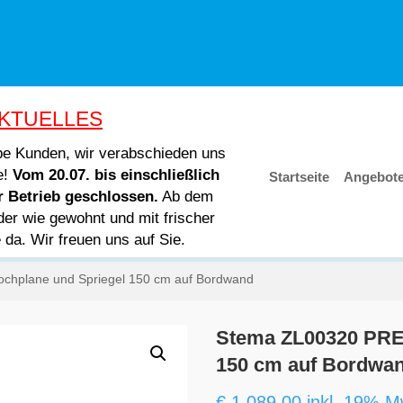
KTUELLES
ebe Kunden, wir verabschieden uns
e!
Vom 20.07. bis einschließlich
Startseite
Angebot
er Betrieb geschlossen.
Ab dem
der wie gewohnt und mit frischer
e da. Wir freuen uns auf Sie.
hplane und Spriegel 150 cm auf Bordwand
Stema ZL00320 PRE
150 cm auf Bordwa
€
1.089,00
inkl. 19% M