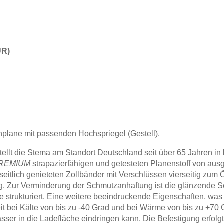
UR)
plane mit passenden Hochspriegel (Gestell).
ellt die Stema am Standort Deutschland seit über 65 Jahren in 
REMIUM
strapazierfähigen und getesteten Planenstoff von ausg
eitlich genieteten Zollbänder mit Verschlüssen vierseitig zum Ö
 Zur Verminderung der Schmutzanhaftung ist die glänzende Sei
 strukturiert. Eine weitere beeindruckende Eigenschaften, was 
eit bei Kälte von bis zu -40 Grad und bei Wärme von bis zu +70
ser in die Ladefläche eindringen kann. Die Befestigung erfolg