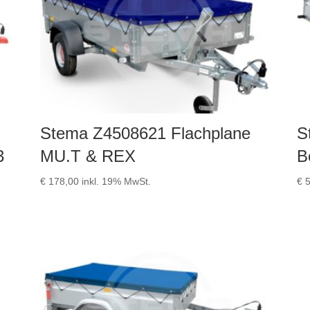
Stema Z4508621 Flachplane
S
3
MU.T & REX
B
€
178,00
inkl. 19% MwSt.
€
5