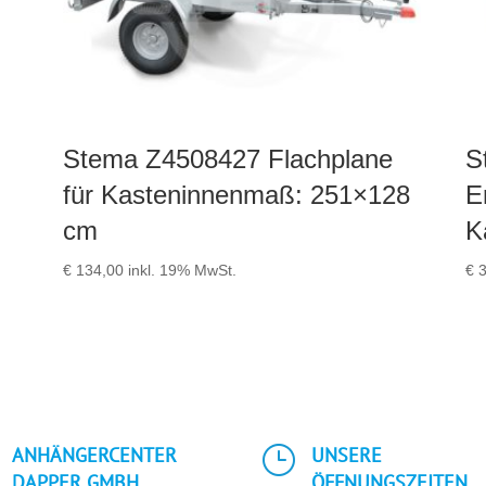
Stema Z4508427 Flachplane
S
für Kasteninnenmaß: 251×128
E
cm
K
€
134,00
inkl. 19% MwSt.
€
3
}
ANHÄNGERCENTER
UNSERE
DAPPER GMBH
ÖFFNUNGSZEITEN