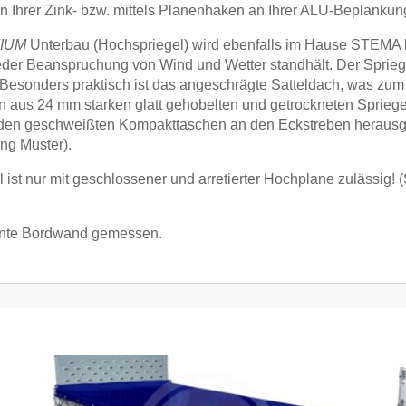
 Ihrer Zink- bzw. mittels Planenhaken an Ihrer ALU-Beplankun
IUM
Unterbau (Hochspriegel) wird ebenfalls im Hause STEMA her
 jeder Beanspruchung von Wind und Wetter standhält. Der Sprieg
. Besonders praktisch ist das angeschrägte Satteldach, was z
gen aus 24 mm starken glatt gehobelten und getrockneten Spriege
s den geschweißten Kompakttaschen an den Eckstreben herau
ung Muster).
ist nur mit geschlossener und arretierter Hochplane zulässig! 
ante Bordwand gemessen.