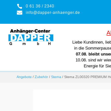

0 61 36 / 2340

info@dapper-anhaenger.de
A
Liebe Kundinnen, li
in die Sommerpaus
07.08. bleibt uns
10.08. sind wir wie
Energie für Si
Angebote
/
Zubehör
/
Stema
/ Stema ZL00320 PREMIUM Hoc