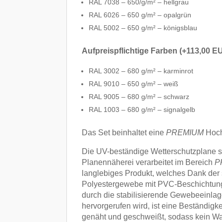
RAL 7038 – 650/g/m² – hellgrau
RAL 6026 – 650 g/m² – opalgrün
RAL 5002 – 650 g/m² – königsblau
Aufpreispflichtige Farben (+113,00 E
RAL 3002 – 680 g/m² – karminrot
RAL 9010 – 650 g/m² – weiß
RAL 9005 – 680 g/m² – schwarz
RAL 1003 – 680 g/m² – signalgelb
Das Set beinhaltet eine
PREMIUM
Hoch
Die UV-beständige Wetterschutzplane st
Planennäherei verarbeitet im Bereich
P
langlebiges Produkt, welches Dank der s
Polyestergewebe mit PVC-Beschichtung.
durch die stabilisierende Gewebeeinlage
hervorgerufen wird, ist eine Beständigk
genäht und geschweißt, sodass kein Was