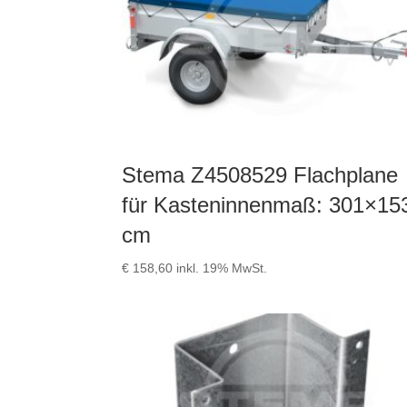
Stema Z4508529 Flachplane
für Kasteninnenmaß: 301×15
cm
€
158,60
inkl. 19% MwSt.