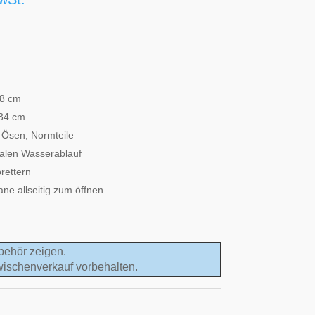
28 cm
134 cm
, Ösen, Normteile
alen Wasserablauf
rettern
ne allseitig zum öffnen
behör zeigen.
wischenverkauf vorbehalten.