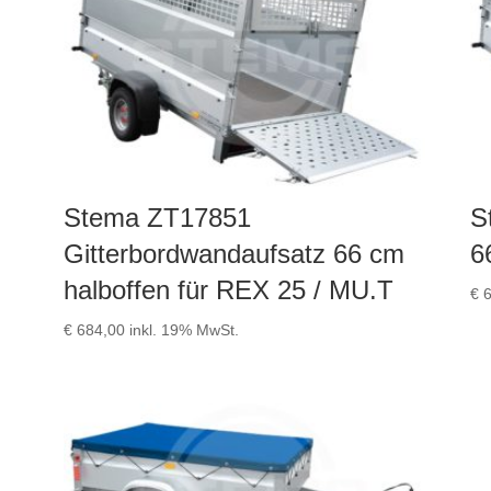
Stema ZT17851
S
Gitterbordwandaufsatz 66 cm
6
halboffen für REX 25 / MU.T
€
6
€
684,00
inkl. 19% MwSt.