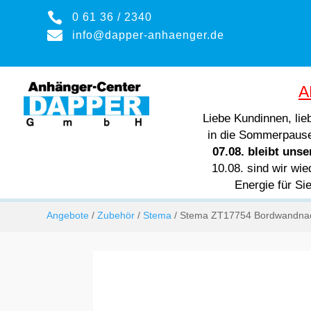

0 61 36 / 2340

info@dapper-anhaenger.de
A
Liebe Kundinnen, li
in die Sommerpaus
07.08. bleibt uns
10.08. sind wir wie
Energie für Si
Angebote
/
Zubehör
/
Stema
/ Stema ZT17754 Bordwandnach