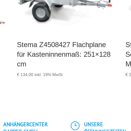
Stema Z4508427 Flachplane
S
für Kasteninnenmaß: 251×128
S
cm
M
€
134,00
inkl. 19% MwSt.
€
2
}
ANHÄNGERCENTER
UNSERE