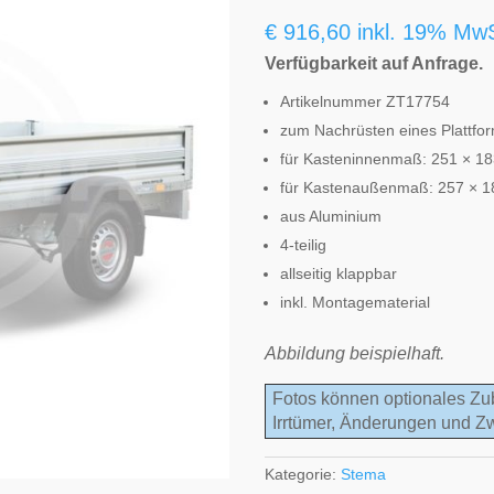
€
916,60
inkl. 19% Mw
Verfügbarkeit auf Anfrage.
Artikelnummer ZT17754
zum Nachrüsten eines Plattf
für Kasteninnenmaß: 251 × 1
für Kastenaußenmaß: 257 × 
aus Aluminium
4-teilig
allseitig klappbar
inkl. Montagematerial
Abbildung beispielhaft.
Fotos können optionales Zu
Irrtümer, Änderungen und Z
Kategorie:
Stema