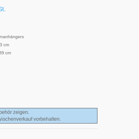
St.
ormanhängers
83 cm
189 cm
behör zeigen.
wischenverkauf vorbehalten.