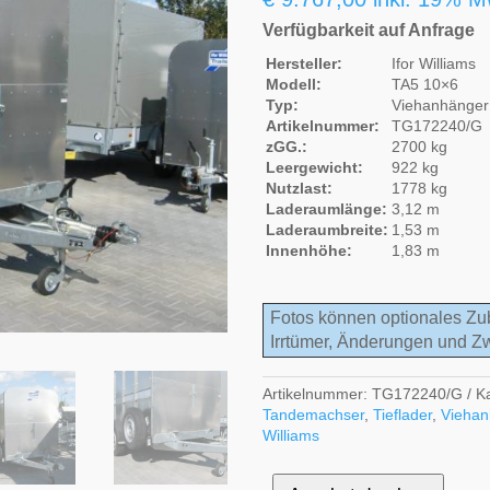
Verfügbarkeit auf Anfrage
Hersteller:
Ifor Williams
Modell:
TA5 10×6
Typ:
Viehanhänger
Artikelnummer:
TG172240/G
zGG.:
2700 kg
Leergewicht:
922 kg
Nutzlast:
1778 kg
Laderaumlänge:
3,12 m
Laderaumbreite:
1,53 m
Innenhöhe:
1,83 m
Fotos können optionales Zu
Irrtümer, Änderungen und Z
Artikelnummer:
TG172240/G
K
Tandemachser
,
Tieflader
,
Viehan
Williams