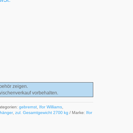
behör zeigen.
wischenverkauf vorbehalten.
ategorien:
gebremst
,
Ifor Williams
,
hänger
,
zul. Gesamtgewicht 2700 kg
Marke:
Ifor