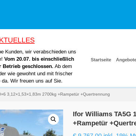
KTUELLES
ebe Kunden, wir verabschieden uns
e!
Vom 20.07. bis einschließlich
Startseite
Angebot
er Betrieb geschlossen.
Ab dem
der wie gewohnt und mit frischer
e da. Wir freuen uns auf Sie.
 10×6 3,12×1,53×1,83m 2700kg +Rampetür +Quertrennung
Ifor Williams TA5G
+Rampetür +Quertr
€
9.767,00
inkl. 19% M