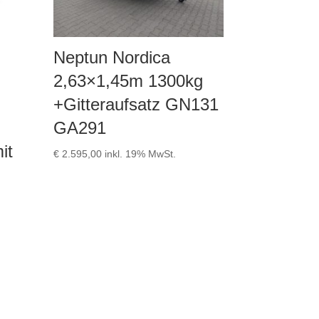
Neptun Nordica
2,63×1,45m 1300kg
+Gitteraufsatz GN131
GA291
it
€
2.595,00
inkl. 19% MwSt.