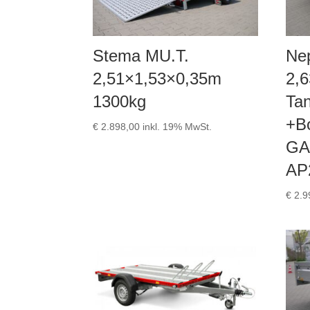
Stema MU.T.
Ne
2,51×1,53×0,35m
2,
1300kg
Ta
+B
€
2.898,00
inkl. 19% MwSt.
GA
AP
€
2.9