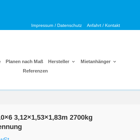
Impressum / Datenschutz
Anfahrt / Kontakt
e
Planen nach Maß
Hersteller
Mietanhänger
Referenzen
 10×6 3,12×1,53×1,83m 2700kg
ennung
wSt.