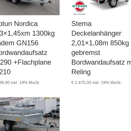
ptun Nordica
Stema
63×1,45xm 1300kg
Deckelanhänger
ndem GN156
2,01×1,08m 850kg
ordwandaufsatz
gebremst
290 +Flachplane
Bordwandaufsatz m
210
Reling
99,00
inkl. 19% MwSt.
€
2.475,00
inkl. 19% MwSt.