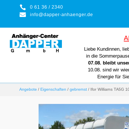

0 61 36 / 2340

info@dapper-anhaenger.de
A
Liebe Kundinnen, li
in die Sommerpaus
07.08. bleibt uns
10.08. sind wir wie
Energie für Si
Angebote
/
Eigenschaften
/
gebremst
/ Ifor Williams TA5G