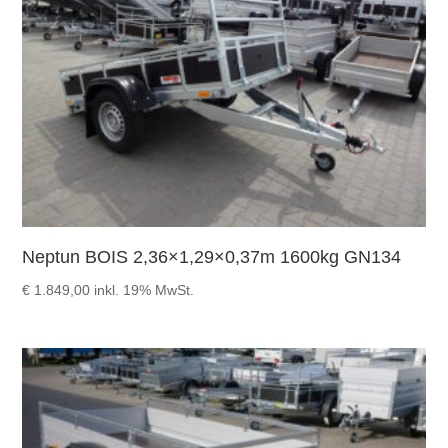
Neptun BOIS 2,36×1,29×0,37m 1600kg GN134
€
1.849,00
inkl. 19% MwSt.