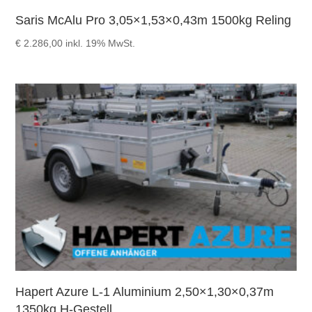
Saris McAlu Pro 3,05×1,53×0,43m 1500kg Reling
€
2.286,00
inkl. 19% MwSt.
Hapert Azure L-1 Aluminium 2,50×1,30×0,37m
1350kg H-Gestell