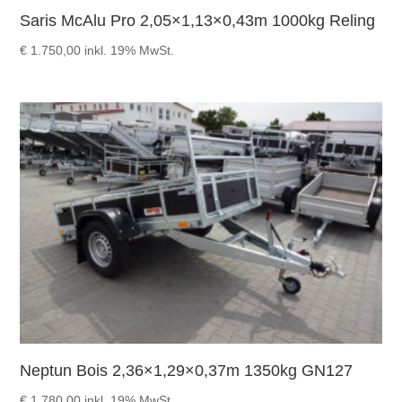
Saris McAlu Pro 2,05×1,13×0,43m 1000kg Reling
€
1.750,00
inkl. 19% MwSt.
Neptun Bois 2,36×1,29×0,37m 1350kg GN127
€
1.780,00
inkl. 19% MwSt.