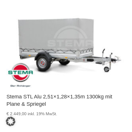
Stema STL Alu 2,51×1,28×1,35m 1300kg mit
Plane & Spriegel
€
2.449,00
inkl. 19% MwSt.