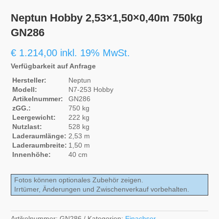
Neptun Hobby 2,53×1,50×0,40m 750kg
GN286
€
1.214,00
inkl. 19% MwSt.
Verfügbarkeit auf Anfrage
Hersteller:
Neptun
Modell:
N7-253 Hobby
Artikelnummer:
GN286
zGG.:
750 kg
Leergewicht:
222 kg
Nutzlast:
528 kg
Laderaumlänge:
2,53 m
Laderaumbreite:
1,50 m
Innenhöhe:
40 cm
Fotos können optionales Zubehör zeigen.
Irrtümer, Änderungen und Zwischenverkauf vorbehalten.
Artikelnummer:
GN286
Kategorien:
Einachser
,