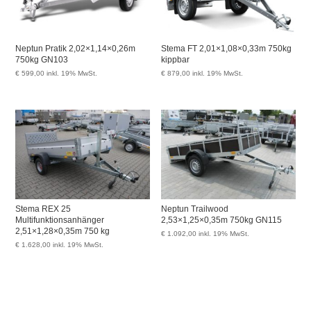
Neptun Pratik 2,02×1,14×0,26m
Stema FT 2,01×1,08×0,33m 750kg
750kg GN103
kippbar
€
599,00
inkl. 19% MwSt.
€
879,00
inkl. 19% MwSt.
Stema REX 25
Neptun Trailwood
Multifunktionsanhänger
2,53×1,25×0,35m 750kg GN115
2,51×1,28×0,35m 750 kg
€
1.092,00
inkl. 19% MwSt.
€
1.628,00
inkl. 19% MwSt.