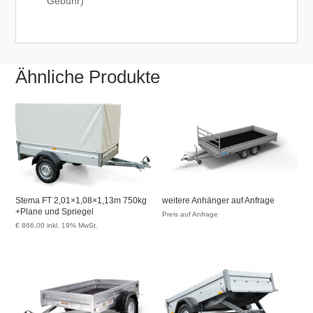
Gebühr)
Ähnliche Produkte
Stema FT 2,01×1,08×1,13m 750kg
weitere Anhänger auf Anfrage
+Plane und Spriegel
Preis auf Anfrage
€
866,00
inkl. 19% MwSt.