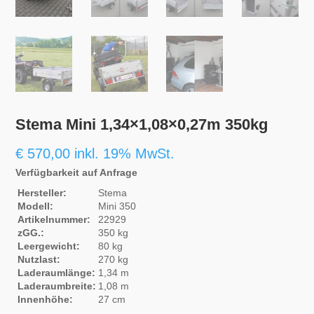
Stema Mini 1,34×1,08×0,27m 350kg
€
570,00
inkl. 19% MwSt.
Verfügbarkeit auf Anfrage
Hersteller:
Stema
Modell:
Mini 350
Artikelnummer:
22929
zGG.:
350 kg
Leergewicht:
80 kg
Nutzlast:
270 kg
Laderaumlänge:
1,34 m
Laderaumbreite:
1,08 m
Innenhöhe:
27 cm