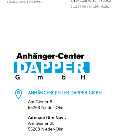
2,10×1,28×0,35m 750kg
€
515,00
inkl. 19% MwSt.
€
1.304,00
inkl. 19% MwSt.

ANHÄNGERCENTER DAPPER GMBH
Am Giener 8
55268 Nieder-Olm
Adresse fürs Navi:
Am Giener 26
55268 Nieder-Olm