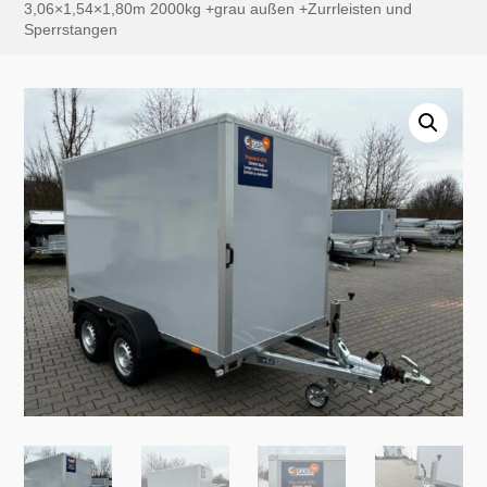
3,06×1,54×1,80m 2000kg +grau außen +Zurrleisten und
Sperrstangen