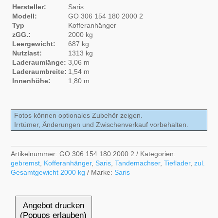
Hersteller:
Saris
Modell:
GO 306 154 180 2000 2
Typ
Kofferanhänger
zGG.:
2000 kg
Leergewicht:
687 kg
Nutzlast:
1313 kg
Laderaumlänge:
3,06 m
Laderaumbreite:
1,54 m
Innenhöhe:
1,80 m
Fotos können optionales Zubehör zeigen.
Irrtümer, Änderungen und Zwischenverkauf vorbehalten.
Artikelnummer:
GO 306 154 180 2000 2
Kategorien:
gebremst
,
Kofferanhänger
,
Saris
,
Tandemachser
,
Tieflader
,
zul.
Gesamtgewicht 2000 kg
Marke:
Saris
Angebot drucken
(Popups erlauben)