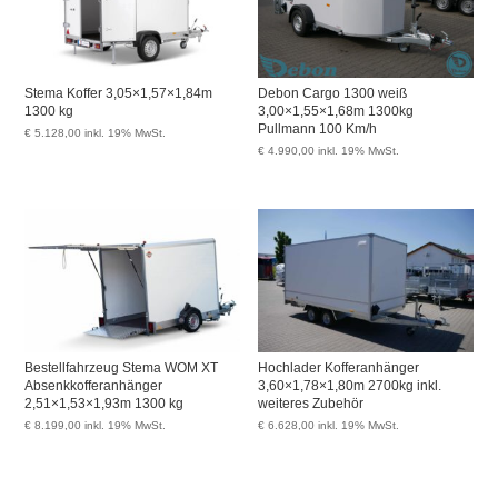
Stema Koffer 3,05×1,57×1,84m
Debon Cargo 1300 weiß
1300 kg
3,00×1,55×1,68m 1300kg
Pullmann 100 Km/h
€
5.128,00
inkl. 19% MwSt.
€
4.990,00
inkl. 19% MwSt.
Bestellfahrzeug Stema WOM XT
Hochlader Kofferanhänger
Absenkkofferanhänger
3,60×1,78×1,80m 2700kg inkl.
2,51×1,53×1,93m 1300 kg
weiteres Zubehör
€
8.199,00
inkl. 19% MwSt.
€
6.628,00
inkl. 19% MwSt.