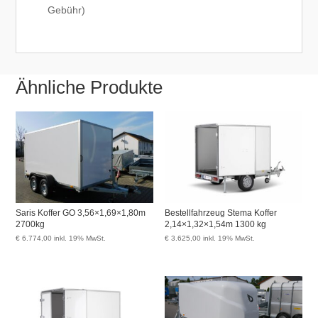
Gebühr)
Ähnliche Produkte
Saris Koffer GO 3,56×1,69×1,80m
Bestellfahrzeug Stema Koffer
2700kg
2,14×1,32×1,54m 1300 kg
€
6.774,00
inkl. 19% MwSt.
€
3.625,00
inkl. 19% MwSt.