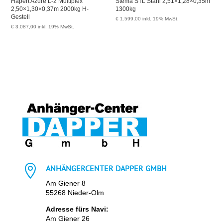
Hapert Azure L-2 Multiplex
Stema STL Stahl 2,51×1,28×0,35m
2,50×1,30×0,37m 2000kg H-
1300kg
Gestell
€
1.599,00
inkl. 19% MwSt.
€
3.087,00
inkl. 19% MwSt.

ANHÄNGERCENTER DAPPER GMBH
Am Giener 8
55268 Nieder-Olm
Adresse fürs Navi:
Am Giener 26