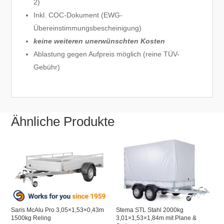
2)
Inkl. COC-Dokument (EWG-
Übereinstimmungsbescheinigung)
keine weiteren unerwünschten Kosten
Ablastung gegen Aufpreis möglich (reine TÜV-
Gebühr)
Ähnliche Produkte
Saris McAlu Pro 3,05×1,53×0,43m
Stema STL Stahl 2000kg
1500kg Reling
3,01×1,53×1,84m mit Plane &