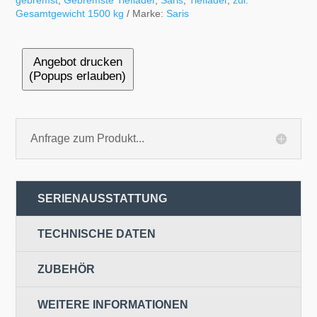
gebremst
,
Gebremste Tieflader
,
Saris
,
Tieflader
,
zul.
Gesamtgewicht 1500 kg
Marke:
Saris
Angebot drucken
(Popups erlauben)
Anfrage zum Produkt...
SERIENAUSSTATTUNG
TECHNISCHE DATEN
ZUBEHÖR
WEITERE INFORMATIONEN