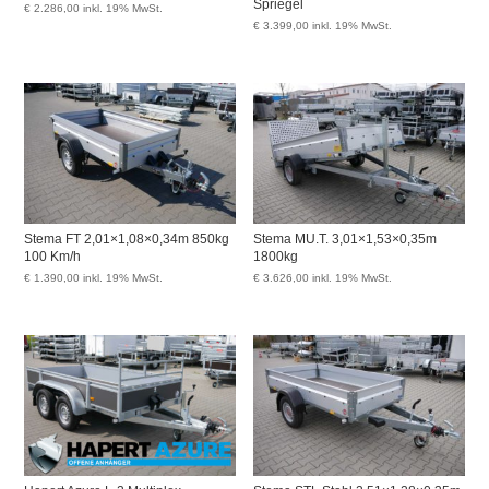
Spriegel
€
2.286,00
inkl. 19% MwSt.
€
3.399,00
inkl. 19% MwSt.
Stema FT 2,01×1,08×0,34m 850kg
Stema MU.T. 3,01×1,53×0,35m
100 Km/h
1800kg
€
1.390,00
inkl. 19% MwSt.
€
3.626,00
inkl. 19% MwSt.