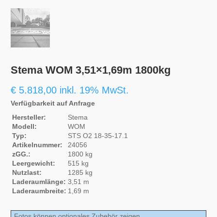
Stema WOM 3,51×1,69m 1800kg
€
5.818,00
inkl. 19% MwSt.
Verfügbarkeit auf Anfrage
Hersteller:
Stema
Modell:
WOM
Typ:
STS O2 18-35-17.1
Artikelnummer:
24056
zGG.:
1800 kg
Leergewicht:
515 kg
Nutzlast:
1285 kg
Laderaumlänge:
3,51 m
Laderaumbreite:
1,69 m
Fotos können optionales Zubehör zeigen.