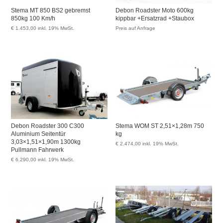
Stema MT 850 BS2 gebremst
Debon Roadster Moto 600kg
850kg 100 Km/h
kippbar +Ersatzrad +Staubox
€
1.453,00
inkl. 19% MwSt.
Preis auf Anfrage
Debon Roadster 300 C300
Stema WOM ST 2,51×1,28m 750
Aluminium Seitentür
kg
3,03×1,51×1,90m 1300kg
€
2.474,00
inkl. 19% MwSt.
Pullmann Fahrwerk
€
6.290,00
inkl. 19% MwSt.