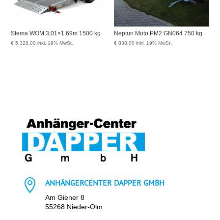
Stema WOM 3,01×1,69m 1500 kg
Neptun Moto PM2 GN064 750 kg
€
5.328,00
inkl. 19% MwSt.
€
838,00
inkl. 19% MwSt.

ANHÄNGERCENTER DAPPER GMBH
Am Giener 8
55268 Nieder-Olm