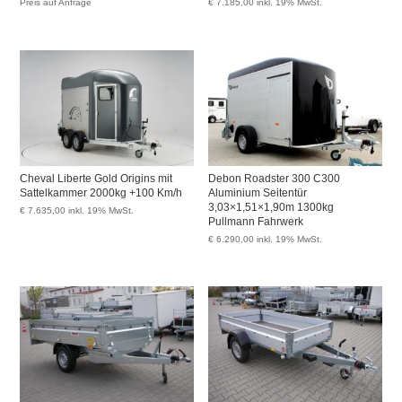
Preis auf Anfrage
€
7.185,00
inkl. 19% MwSt.
Cheval Liberte Gold Origins mit
Debon Roadster 300 C300
Sattelkammer 2000kg +100 Km/h
Aluminium Seitentür
3,03×1,51×1,90m 1300kg
€
7.635,00
inkl. 19% MwSt.
Pullmann Fahrwerk
€
6.290,00
inkl. 19% MwSt.