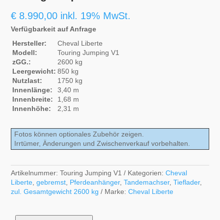
€
8.990,00
inkl. 19% MwSt.
Verfügbarkeit auf Anfrage
Hersteller:
Cheval Liberte
Modell:
Touring Jumping V1
zGG.:
2600 kg
Leergewicht:
850 kg
Nutzlast:
1750 kg
Innenlänge:
3,40 m
Innenbreite:
1,68 m
Innenhöhe:
2,31 m
Fotos können optionales Zubehör zeigen.
Irrtümer, Änderungen und Zwischenverkauf vorbehalten.
Artikelnummer:
Touring Jumping V1
Kategorien:
Cheval
Liberte
,
gebremst
,
Pferdeanhänger
,
Tandemachser
,
Tieflader
,
zul. Gesamtgewicht 2600 kg
Marke:
Cheval Liberte