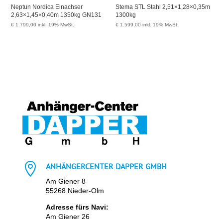
Neptun Nordica Einachser
Stema STL Stahl 2,51×1,28×0,35m
2,63×1,45×0,40m 1350kg GN131
1300kg
€
1.799,00
inkl. 19% MwSt.
€
1.599,00
inkl. 19% MwSt.

ANHÄNGERCENTER DAPPER GMBH
Am Giener 8
55268 Nieder-Olm
Adresse fürs Navi:
Am Giener 26