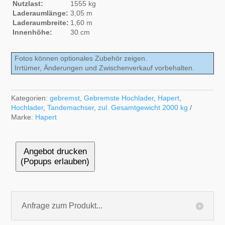
Nutzlast:
1555 kg
Laderaumlänge:
3,05 m
Laderaumbreite:
1,60 m
Innenhöhe:
30 cm
Fotos können optionales Zubehör zeigen.
Irrtümer, Änderungen und Zwischenverkauf vorbehalten.
Kategorien:
gebremst
,
Gebremste Hochlader
,
Hapert
,
Hochlader
,
Tandemachser
,
zul. Gesamtgewicht 2000 kg
Marke:
Hapert
Angebot drucken
(Popups erlauben)
Anfrage zum Produkt...