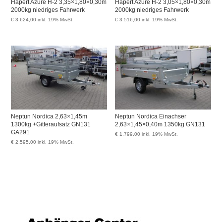
Hapert Azure H-2 3,35×1,80×0,30m
Hapert Azure H-2 3,05×1,80×0,30m
2000kg niedriges Fahrwerk
2000kg niedriges Fahrwerk
€
3.624,00
inkl. 19% MwSt.
€
3.516,00
inkl. 19% MwSt.
Neptun Nordica 2,63×1,45m
Neptun Nordica Einachser
1300kg +Gitteraufsatz GN131
2,63×1,45×0,40m 1350kg GN131
GA291
€
1.799,00
inkl. 19% MwSt.
€
2.595,00
inkl. 19% MwSt.