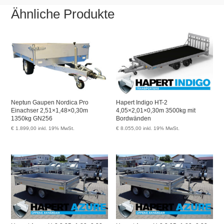
Ähnliche Produkte
Neptun Gaupen Nordica Pro
Hapert Indigo HT-2
Einachser 2,51×1,48×0,30m
4,05×2,01×0,30m 3500kg mit
1350kg GN256
Bordwänden
€
1.899,00
inkl. 19% MwSt.
€
8.055,00
inkl. 19% MwSt.