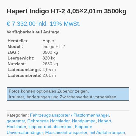
Hapert Indigo HT-2 4,05×2,01m 3500kg
€
7.332,00
inkl. 19% MwSt.
Verfügbarkeit auf Anfrage
Hersteller:
Hapert
Modell:
Indigo HT-2
zGG.:
3500 kg
Leergewicht:
820 kg
Nutzlast:
2680 kg
Laderaumlänge:
4,05 m
Laderaumbreite:
2,01 m
Fotos können optionales Zubehör zeigen.
Irrtümer, Änderungen und Zwischenverkauf vorbehalten.
Kategorien:
Fahrzeugtransporter / Plattformanhänger
,
gebremst
,
Gebremste Hochlader
,
Handpumpe
,
Hapert
,
Hochlader
,
kippbar und absenkbar
,
Kippbare
Universalanhänger
,
Maschinentransporter
,
mit Auffahrrampen
,