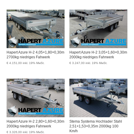
Hapert Azure H-2 4,05×1,80×0,30m
Hapert Azure H-2 3,05×1,60×0,30m
2700kg niedriges Fahwerk
2000kg niedriges Fahrwerk
€
4.151,00
inkl. 19% MwSt.
€
3.247,00
inkl. 19% MwSt.
Hapert Azure H-2 2,80×1,60×0,30m
Stema Systema Hochlader Stahl
2000kg niedriges Fahrwerk
2,51×1,53×0,35m 2000kg 100
Km/h
€
3.326,00
inkl. 19% MwSt.