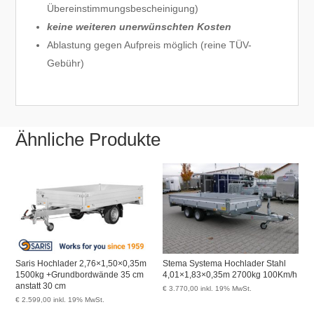
Übereinstimmungsbescheinigung)
keine weiteren unerwünschten Kosten
Ablastung gegen Aufpreis möglich (reine TÜV-
Gebühr)
Ähnliche Produkte
Saris Hochlader 2,76×1,50×0,35m
Stema Systema Hochlader Stahl
1500kg +Grundbordwände 35 cm
4,01×1,83×0,35m 2700kg 100Km/h
anstatt 30 cm
€
3.770,00
inkl. 19% MwSt.
€
2.599,00
inkl. 19% MwSt.