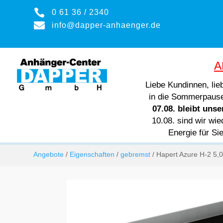

0 61 36 / 2340

info@dapper-anhaenger.de
A
Liebe Kundinnen, li
in die Sommerpaus
07.08. bleibt uns
10.08. sind wir wie
Energie für Si
Angebote
/
Eigenschaften
/
gebremst
/ Hapert Azure H-2 5