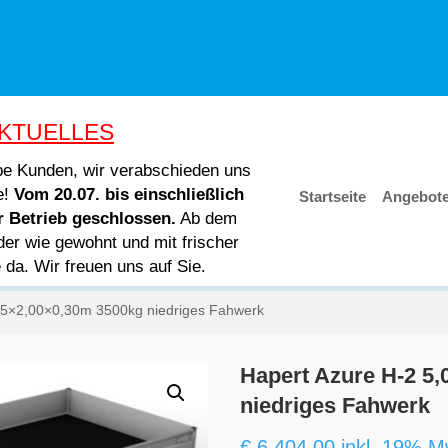
KTUELLES
ebe Kunden, wir verabschieden uns
e!
Vom 20.07. bis einschließlich
Startseite
Angebot
er Betrieb geschlossen.
Ab dem
der wie gewohnt und mit frischer
e da. Wir freuen uns auf Sie.
,05×2,00×0,30m 3500kg niedriges Fahwerk
Hapert Azure H-2 5
niedriges Fahwerk
€
6.404,00
inkl. 19% M