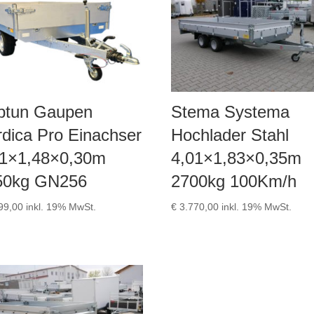
ptun Gaupen
Stema Systema
dica Pro Einachser
Hochlader Stahl
51×1,48×0,30m
4,01×1,83×0,35m
50kg GN256
2700kg 100Km/h
99,00
inkl. 19% MwSt.
€
3.770,00
inkl. 19% MwSt.