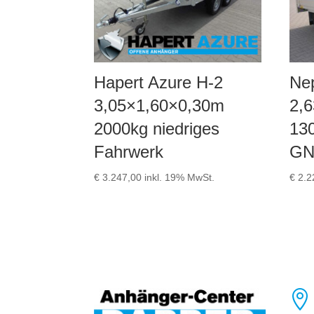
Hapert Azure H-2
Ne
3,05×1,60×0,30m
2,
2000kg niedriges
13
Fahrwerk
GN
€
3.247,00
inkl. 19% MwSt.
€
2.2
