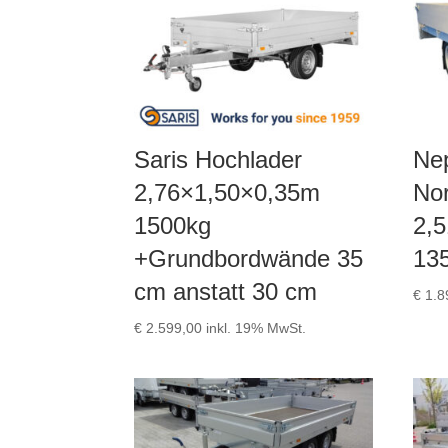
Saris Hochlader
Ne
2,76×1,50×0,35m
Nor
1500kg
2,
+Grundbordwände 35
13
cm anstatt 30 cm
€
1.8
€
2.599,00
inkl. 19% MwSt.