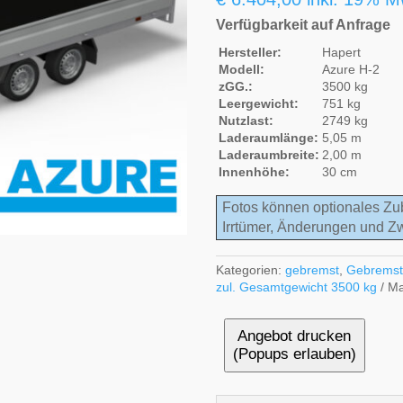
Verfügbarkeit auf Anfrage
Hersteller:
Hapert
Modell:
Azure H-2
zGG.:
3500 kg
Leergewicht:
751 kg
Nutzlast:
2749 kg
Laderaumlänge:
5,05 m
Laderaumbreite:
2,00 m
Innenhöhe:
30 cm
Fotos können optionales Zu
Irrtümer, Änderungen und Z
Kategorien:
gebremst
,
Gebremst
zul. Gesamtgewicht 3500 kg
Ma
Angebot drucken
(Popups erlauben)