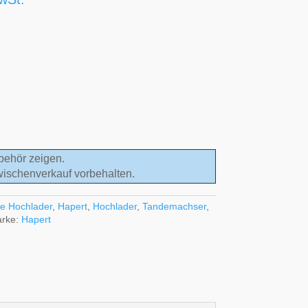
behör zeigen.
wischenverkauf vorbehalten.
e Hochlader
,
Hapert
,
Hochlader
,
Tandemachser
,
rke:
Hapert