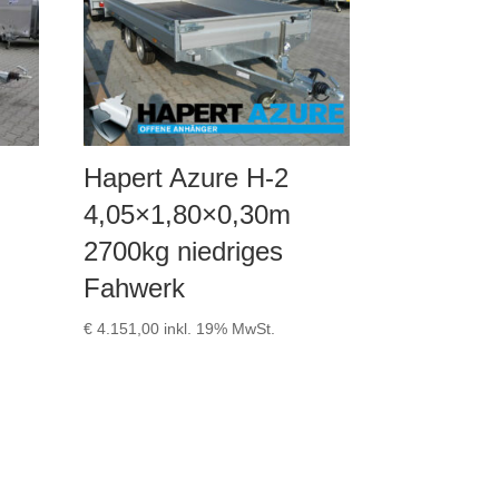
Hapert Azure H-2
4,05×1,80×0,30m
2700kg niedriges
Fahwerk
€
4.151,00
inkl. 19% MwSt.