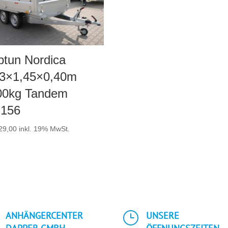
ptun Nordica
63×1,45×0,40m
00kg Tandem
156
29,00
inkl. 19% MwSt.
}
ANHÄNGERCENTER
UNSERE