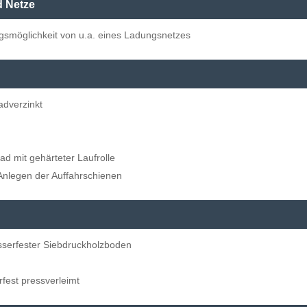
d Netze
gsmöglichkeit von u.a. eines Ladungsnetzes
adverzinkt
ad mit gehärteter Laufrolle
 Anlegen der Auffahrschienen
serfester Siebdruckholzboden
rfest pressverleimt