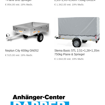
+Plane und Spriegel
2,63×1,45×0,40m 750kg GN124
€
954,00
inkl. 19% MwSt.
€
1.342,00
inkl. 19% MwSt.
Neptun City 400kg GN052
Stema Basic STL 2,51×1,28×1,35m
750kg Plane & Spriegel
€
515,00
inkl. 19% MwSt.
€
1.644,00
inkl. 19% MwSt.