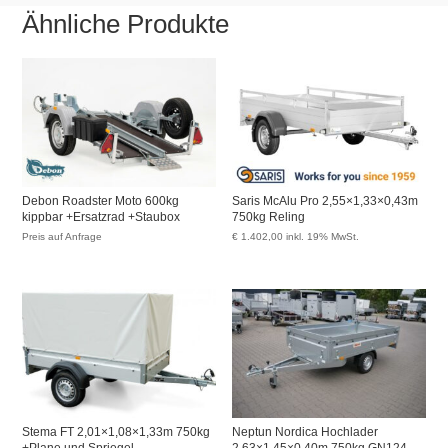
Ähnliche Produkte
Debon Roadster Moto 600kg
Saris McAlu Pro 2,55×1,33×0,43m
kippbar +Ersatzrad +Staubox
750kg Reling
Preis auf Anfrage
€
1.402,00
inkl. 19% MwSt.
Stema FT 2,01×1,08×1,33m 750kg
Neptun Nordica Hochlader