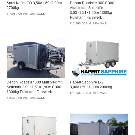
Saris Koffer GO 3,56×1,69×2,00m
Debon Roadster 300 C300
2700kg
Aluminium Seitentür
3,03×1,51×1,90m 1300kg
€
7.059,00
inkl. 19% MwSt.
Pullmann Fahrwerk
€
6.290,00
inkl. 19% MwSt.
Debon Roadster 300 Multiplex mit
Hapert Sapphire L-2
Seitentür 3,03×1,51×1,90m C300
3,00×1,50×1,80m 2000kg
1300kg Pullmann Fahrwerk
€
5.146,00
inkl. 19% MwSt.
€
5.490,00
inkl. 19% MwSt.