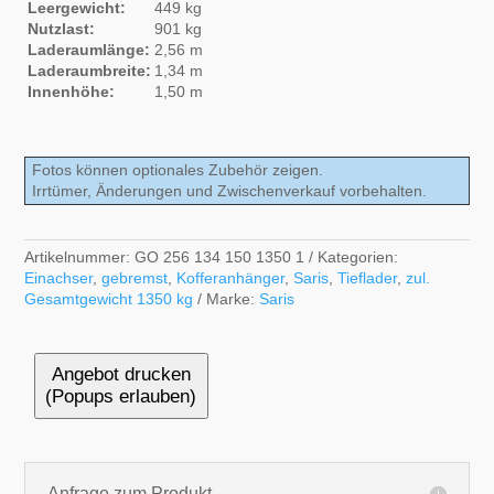
Leergewicht:
449 kg
Nutzlast:
901 kg
Laderaumlänge:
2,56 m
Laderaumbreite:
1,34 m
Innenhöhe:
1,50 m
Fotos können optionales Zubehör zeigen.
Irrtümer, Änderungen und Zwischenverkauf vorbehalten.
Artikelnummer:
GO 256 134 150 1350 1
Kategorien:
Einachser
,
gebremst
,
Kofferanhänger
,
Saris
,
Tieflader
,
zul.
Gesamtgewicht 1350 kg
Marke:
Saris
Angebot drucken
(Popups erlauben)
Anfrage zum Produkt...