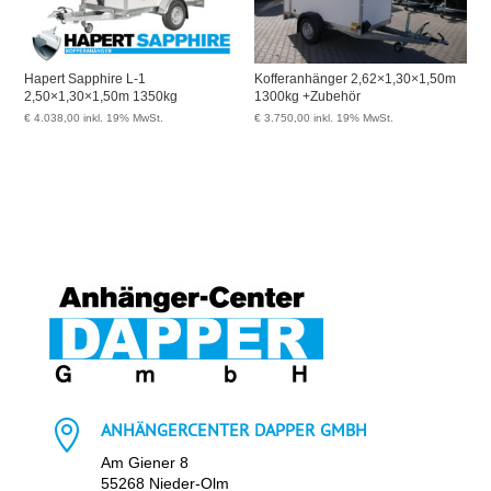
Hapert Sapphire L-1
Kofferanhänger 2,62×1,30×1,50m
2,50×1,30×1,50m 1350kg
1300kg +Zubehör
€
4.038,00
inkl. 19% MwSt.
€
3.750,00
inkl. 19% MwSt.

ANHÄNGERCENTER DAPPER GMBH
Am Giener 8
55268 Nieder-Olm