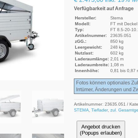
Verfügbarkeit auf Anfrage
Hersteller:
Stema
Modell:
FT mit Deckel
Typ:
FT 8.5-20-10.
Artikelnummer:
23635.051
zGG.:
850 kg
Leergewicht:
248 kg
Nutzlast:
602 kg
Laderaumlänge:
2,01 m
Laderaumbreite:
1,08 m
Innenhöhe:
0,81 bis 0,87
Fotos können optionales Zu
Irrtümer, Änderungen und Z
Artikelnummer:
23635.051
Kat
STEMA
,
Tieflader
,
zul. Gesamtge
Angebot drucken
(Popups erlauben)