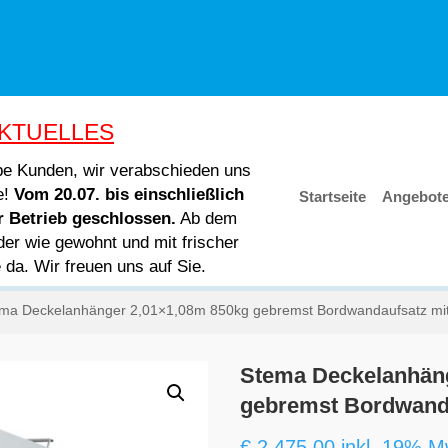
KTUELLES
ebe Kunden, wir verabschieden uns
e!
Vom 20.07. bis einschließlich
Startseite
Angebot
er Betrieb geschlossen.
Ab dem
der wie gewohnt und mit frischer
e da. Wir freuen uns auf Sie.
ema Deckelanhänger 2,01×1,08m 850kg gebremst Bordwandaufsatz mit
Stema Deckelanhän
gebremst Bordwanda
€
2.475,00
inkl. 19% M