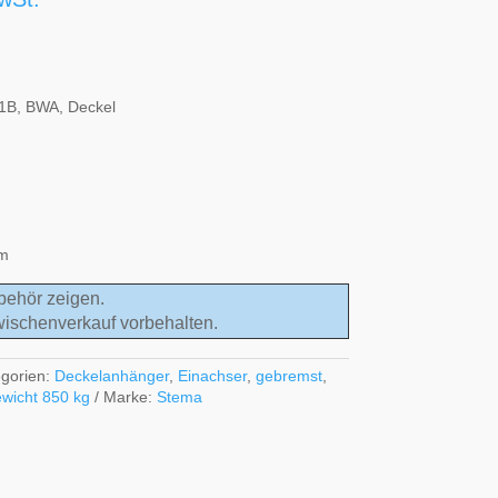
1B, BWA, Deckel
 m
behör zeigen.
wischenverkauf vorbehalten.
egorien:
Deckelanhänger
,
Einachser
,
gebremst
,
wicht 850 kg
Marke:
Stema