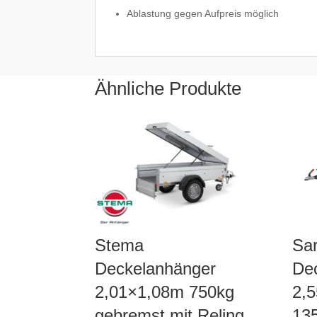
Ablastung gegen Aufpreis möglich
Ähnliche Produkte
Stema
Sa
Deckelanhänger
De
2,01×1,08m 750kg
2,
gebremst mit Reling
13