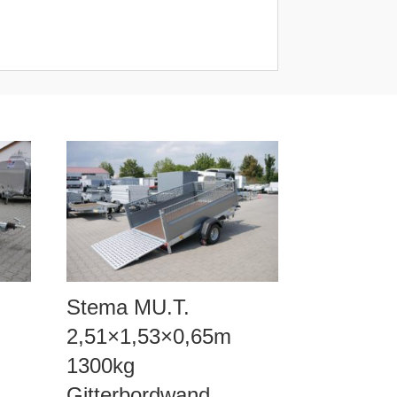
Stema MU.T.
2,51×1,53×0,65m
1300kg
Gitterbordwand