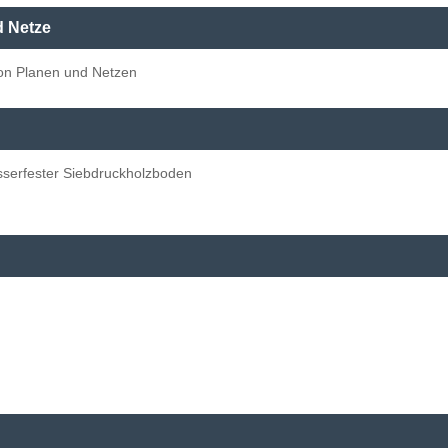
d Netze
von Planen und Netzen
serfester Siebdruckholzboden