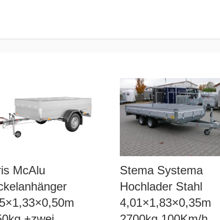
ris McAlu
Stema Systema
ckelanhänger
Hochlader Stahl
55×1,33×0,50m
4,01×1,83×0,35m
50kg +zwei
2700kg 100Km/h