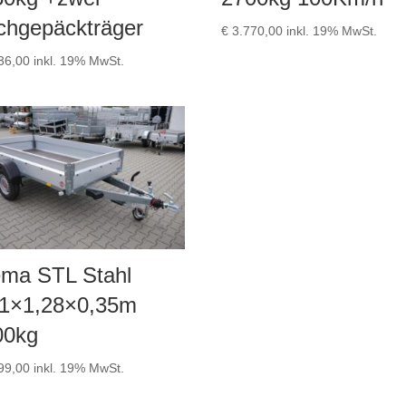
chgepäckträger
€
3.770,00
inkl. 19% MwSt.
36,00
inkl. 19% MwSt.
ema STL Stahl
51×1,28×0,35m
00kg
99,00
inkl. 19% MwSt.