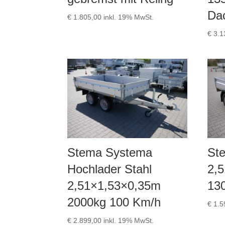
Da
€
1.805,00
inkl. 19% MwSt.
€
3.1
Stema Systema
St
Hochlader Stahl
2,
2,51×1,53×0,35m
13
2000kg 100 Km/h
€
1.5
€
2.899,00
inkl. 19% MwSt.