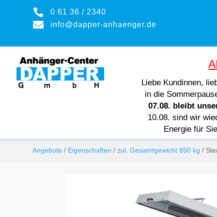

0 61 36 / 2340

info@dapper-anhaenger.de
A
Liebe Kundinnen, li
in die Sommerpaus
07.08. bleibt uns
10.08. sind wir wie
Energie für Si
Angebote
/
Eigenschaften
/
zul. Gesamtgewicht 850 kg
/ St