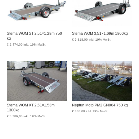
Stema WOM ST 2,51×1,28m 750
Stema WOM 3,51×1,69m 1800kg
kg
€
5.818,00
inkl. 19% MwSt.
€
2.474,00
inkl. 19% MwSt.
Stema WOM XT 2,51×1,53m
Neptun Moto PM2 GN064 750 kg
1300kg
€
838,00
inkl. 19% MwSt.
€
3.786,00
inkl. 19% MwSt.