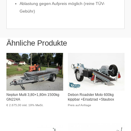
Ablastung gegen Aufpreis möglich (reine TÜV-
Gebühr)
Ähnliche Produkte
Neptun Multi 3,80×1,80m 1500kg
Debon Roadster Moto 600kg
GN224A
kippbar +Ersatzrad +Staubox
€
2.675,00
inkl. 19% MwSt.
Preis auf Anfrage