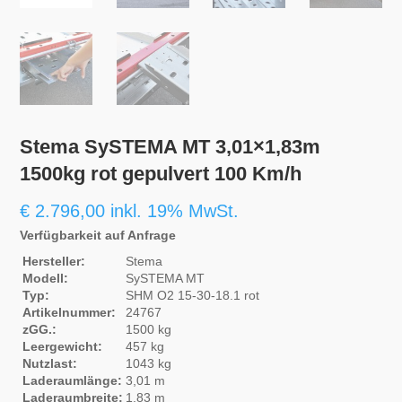
Stema SySTEMA MT 3,01×1,83m
1500kg rot gepulvert 100 Km/h
€
2.796,00
inkl. 19% MwSt.
Verfügbarkeit auf Anfrage
Hersteller:
Stema
Modell:
SySTEMA MT
Typ:
SHM O2 15-30-18.1 rot
Artikelnummer:
24767
zGG.:
1500 kg
Leergewicht:
457 kg
Nutzlast:
1043 kg
Laderaumlänge:
3,01 m
Laderaumbreite:
1,83 m