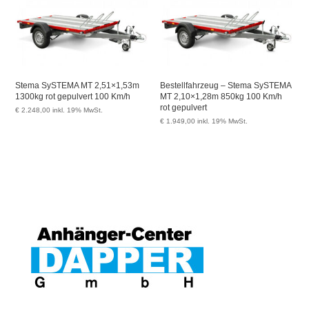
Stema SySTEMA MT 2,51×1,53m
Bestellfahrzeug – Stema SySTEMA
1300kg rot gepulvert 100 Km/h
MT 2,10×1,28m 850kg 100 Km/h
rot gepulvert
€
2.248,00
inkl. 19% MwSt.
€
1.949,00
inkl. 19% MwSt.