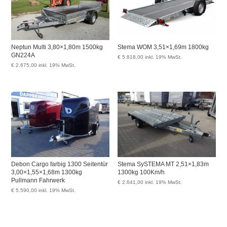
Neptun Multi 3,80×1,80m 1500kg
Stema WOM 3,51×1,69m 1800kg
GN224A
€
5.818,00
inkl. 19% MwSt.
€
2.675,00
inkl. 19% MwSt.
Debon Cargo farbig 1300 Seitentür
Stema SySTEMA MT 2,51×1,83m
3,00×1,55×1,68m 1300kg
1300kg 100Km/h
Pullmann Fahrwerk
€
2.641,00
inkl. 19% MwSt.
€
5.590,00
inkl. 19% MwSt.