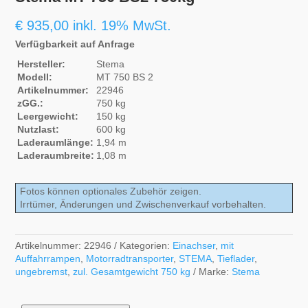
€
935,00
inkl. 19% MwSt.
Verfügbarkeit auf Anfrage
Hersteller:
Stema
Modell:
MT 750 BS 2
Artikelnummer:
22946
zGG.:
750 kg
Leergewicht:
150 kg
Nutzlast:
600 kg
Laderaumlänge:
1,94 m
Laderaumbreite:
1,08 m
Fotos können optionales Zubehör zeigen.
Irrtümer, Änderungen und Zwischenverkauf vorbehalten.
Artikelnummer:
22946
Kategorien:
Einachser
,
mit
Auffahrrampen
,
Motorradtransporter
,
STEMA
,
Tieflader
,
ungebremst
,
zul. Gesamtgewicht 750 kg
Marke:
Stema