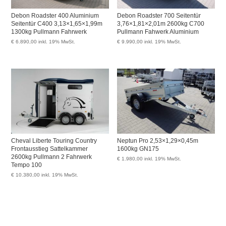
Debon Roadster 400 Aluminium
Debon Roadster 700 Seitentür
Seitentür C400 3,13×1,65×1,99m
3,76×1,81×2,01m 2600kg C700
1300kg Pullmann Fahrwerk
Pullmann Fahwerk Aluminium
€
6.890,00
inkl. 19% MwSt.
€
9.990,00
inkl. 19% MwSt.
Cheval Liberte Touring Country
Neptun Pro 2,53×1,29×0,45m
Frontausstieg Sattelkammer
1600kg GN175
2600kg Pullmann 2 Fahrwerk
€
1.980,00
inkl. 19% MwSt.
Tempo 100
€
10.380,00
inkl. 19% MwSt.